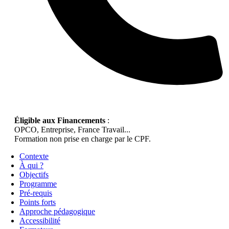
Éligible aux Financements
:
OPCO, Entreprise, France Travail...
Formation non prise en charge par le CPF.
Contexte
À qui ?
Objectifs
Programme
Pré-requis
Points forts
Approche pédagogique
Accessibilité