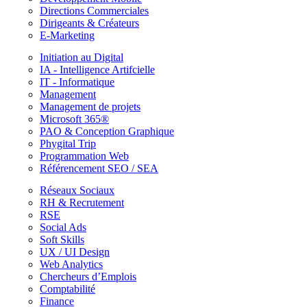
Directions Commerciales
Dirigeants & Créateurs
E-Marketing
Initiation au Digital
IA - Intelligence Artifcielle
IT - Informatique
Management
Management de projets
Microsoft 365®
PAO & Conception Graphique
Phygital Trip
Programmation Web
Référencement SEO / SEA
Réseaux Sociaux
RH & Recrutement
RSE
Social Ads
Soft Skills
UX / UI Design
Web Analytics
Chercheurs d’Emplois
Comptabilité
Finance