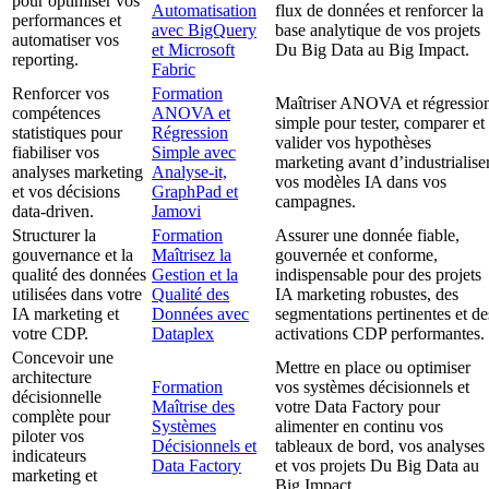
pour optimiser vos
Automatisation
flux de données et renforcer la
performances et
avec BigQuery
base analytique de vos projets
automatiser vos
et Microsoft
Du Big Data au Big Impact.
reporting.
Fabric
Renforcer vos
Formation
Maîtriser ANOVA et régressio
compétences
ANOVA et
simple pour tester, comparer et
statistiques pour
Régression
valider vos hypothèses
fiabiliser vos
Simple avec
marketing avant d’industrialise
analyses marketing
Analyse-it,
vos modèles IA dans vos
et vos décisions
GraphPad et
campagnes.
data-driven.
Jamovi
Structurer la
Formation
Assurer une donnée fiable,
gouvernance et la
Maîtrisez la
gouvernée et conforme,
qualité des données
Gestion et la
indispensable pour des projets
utilisées dans votre
Qualité des
IA marketing robustes, des
IA marketing et
Données avec
segmentations pertinentes et de
votre CDP.
Dataplex
activations CDP performantes.
Concevoir une
Mettre en place ou optimiser
architecture
Formation
vos systèmes décisionnels et
décisionnelle
Maîtrise des
votre Data Factory pour
complète pour
Systèmes
alimenter en continu vos
piloter vos
Décisionnels et
tableaux de bord, vos analyses
indicateurs
Data Factory
et vos projets Du Big Data au
marketing et
Big Impact.