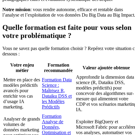
Notre mission
: vous rendre autonome, efficace et rentable dans
l’analyse et l’exploitation de vos données Du Big Data au Big Impact
Quelle formation est faite pour vous selon
votre problématique ?
Vous ne savez pas quelle formation choisir ? Repérez votre situation c
dessous :
Votre enjeu
Formation
Valeur ajoutée obtenue
métier
recommandée
Approfondir la dimension data
Mettre en place des
Formation Data
science (R, Dataiku DSS,
modèles prédictifs
Science :
modèles prédictifs) pour
avancés pour
Maîtrisez R,
concevoir des algorithmes sur-
enrichir vos cas
Dataiku DSS et
mesure qui alimentent votre
d’usage IA
les Modèles
CDP et vos scénarios marketin
marketing.
Prédictifs
IA.
Formation
Analyser de grands
Analyse de
Exploiter BigQuery et
volumes de
Données,
Microsoft Fabric pour accélére
données marketing
Optimisation et
vos analyses, automatiser vos