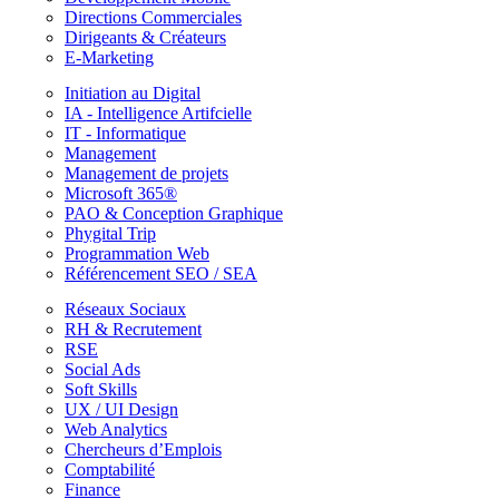
Directions Commerciales
Dirigeants & Créateurs
E-Marketing
Initiation au Digital
IA - Intelligence Artifcielle
IT - Informatique
Management
Management de projets
Microsoft 365®
PAO & Conception Graphique
Phygital Trip
Programmation Web
Référencement SEO / SEA
Réseaux Sociaux
RH & Recrutement
RSE
Social Ads
Soft Skills
UX / UI Design
Web Analytics
Chercheurs d’Emplois
Comptabilité
Finance