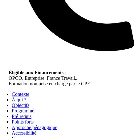
Éligible aux Financements
:
OPCO, Entreprise, France Travail...
Formation non prise en charge par le CPF.
Contexte
À qui ?
Objectifs
Programme
Pré-requis
Points forts
Approche pédagogique
Accessibilité