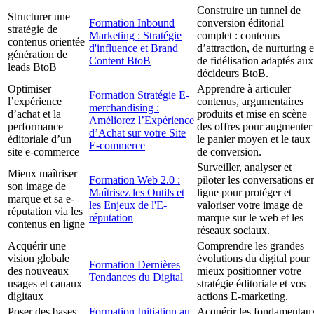
Construire un tunnel de
Structurer une
Formation Inbound
conversion éditorial
stratégie de
Marketing : Stratégie
complet : contenus
contenus orientée
d'influence et Brand
d’attraction, de nurturing e
génération de
Content BtoB
de fidélisation adaptés aux
leads BtoB
décideurs BtoB.
Optimiser
Apprendre à articuler
Formation Stratégie E-
l’expérience
contenus, argumentaires
merchandising :
d’achat et la
produits et mise en scène
Améliorez l’Expérience
performance
des offres pour augmenter
d’Achat sur votre Site
éditoriale d’un
le panier moyen et le taux
E-commerce
site e-commerce
de conversion.
Surveiller, analyser et
Mieux maîtriser
Formation Web 2.0 :
piloter les conversations e
son image de
Maîtrisez les Outils et
ligne pour protéger et
marque et sa e-
les Enjeux de l'E-
valoriser votre image de
réputation via les
réputation
marque sur le web et les
contenus en ligne
réseaux sociaux.
Acquérir une
Comprendre les grandes
vision globale
évolutions du digital pour
Formation Dernières
des nouveaux
mieux positionner votre
Tendances du Digital
usages et canaux
stratégie éditoriale et vos
digitaux
actions E-marketing.
Poser des bases
Formation Initiation au
Acquérir les fondamentau