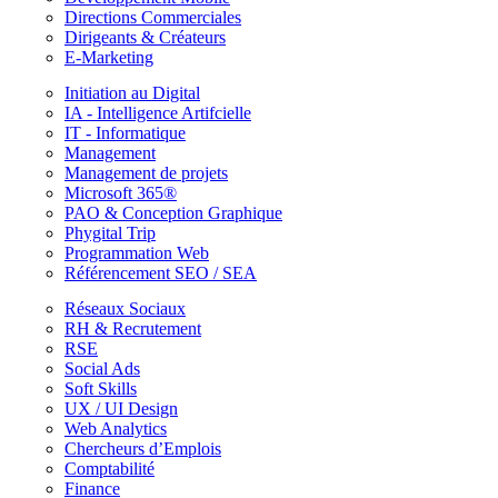
Directions Commerciales
Dirigeants & Créateurs
E-Marketing
Initiation au Digital
IA - Intelligence Artifcielle
IT - Informatique
Management
Management de projets
Microsoft 365®
PAO & Conception Graphique
Phygital Trip
Programmation Web
Référencement SEO / SEA
Réseaux Sociaux
RH & Recrutement
RSE
Social Ads
Soft Skills
UX / UI Design
Web Analytics
Chercheurs d’Emplois
Comptabilité
Finance