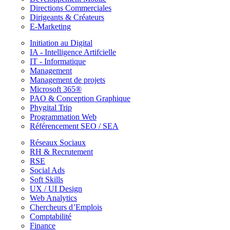
Directions Commerciales
Dirigeants & Créateurs
E-Marketing
Initiation au Digital
IA - Intelligence Artifcielle
IT - Informatique
Management
Management de projets
Microsoft 365®
PAO & Conception Graphique
Phygital Trip
Programmation Web
Référencement SEO / SEA
Réseaux Sociaux
RH & Recrutement
RSE
Social Ads
Soft Skills
UX / UI Design
Web Analytics
Chercheurs d’Emplois
Comptabilité
Finance