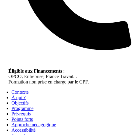
Éligible aux Financements
:
OPCO, Entreprise, France Travail...
Formation non prise en charge par le CPF.
Contexte
À qui ?
Objectifs
Programme
Pré-requis
Points forts
Approche pédagogique
Accessibilité