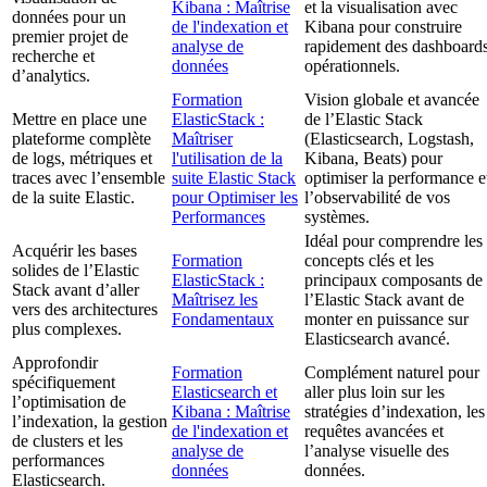
Kibana : Maîtrise
et la visualisation avec
données pour un
de l'indexation et
Kibana pour construire
premier projet de
analyse de
rapidement des dashboard
recherche et
données
opérationnels.
d’analytics.
Formation
Vision globale et avancée
Mettre en place une
ElasticStack :
de l’Elastic Stack
plateforme complète
Maîtriser
(Elasticsearch, Logstash,
de logs, métriques et
l'utilisation de la
Kibana, Beats) pour
traces avec l’ensemble
suite Elastic Stack
optimiser la performance e
de la suite Elastic.
pour Optimiser les
l’observabilité de vos
Performances
systèmes.
Idéal pour comprendre les
Acquérir les bases
Formation
concepts clés et les
solides de l’Elastic
ElasticStack :
principaux composants de
Stack avant d’aller
Maîtrisez les
l’Elastic Stack avant de
vers des architectures
Fondamentaux
monter en puissance sur
plus complexes.
Elasticsearch avancé.
Approfondir
Formation
Complément naturel pour
spécifiquement
Elasticsearch et
aller plus loin sur les
l’optimisation de
Kibana : Maîtrise
stratégies d’indexation, les
l’indexation, la gestion
de l'indexation et
requêtes avancées et
de clusters et les
analyse de
l’analyse visuelle des
performances
données
données.
Elasticsearch.