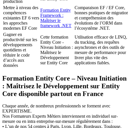
production
Mettre à niveau des
Comparaison EF / EF Core,
Formation Entity
compétences
bonnes pratiques de migratio
Framework :
existantes EF 6 vers
et compréhension des
Maîtriser le
les approches
évolutions de l’ORM dans
framework .NET
modernes EF Core
l’écosystème .NET.
Gagner en
Cette formation
Utilisation efficace de LINQ,
productivité sur les
Entity Core -
du tracking, des requêtes
développements
Niveau Initiation :
asynchrones et des outils de
quotidiens et
Maîtrisez le
mesure de performance pour
réduire le code
Développement
livrer plus vite des
d’accès aux
sur Entity Core
applications fiables.
données
Formation Entity Core – Niveau Initiation
: Maîtrisez le Développement sur Entity
Core disponible partout en France
Chaque année, de nombreux professionnels se forment avec
EXPERTISME.
Nos Formateurs Experts Métiers interviennent en individuel sur-
mesure ou en intra entreprise-sur-mesure régulièrement dans :
• L’un de nos 54 centres à Paris, Lyon, Lille, Bordeaux, Toulouse,