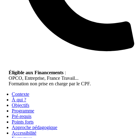
Éligible aux Financements
:
OPCO, Entreprise, France Travail...
Formation non prise en charge par le CPF.
Contexte
À qui ?
Objectifs
Programme
Pré-requis
Points forts
Approche pédagogique
Accessibilité