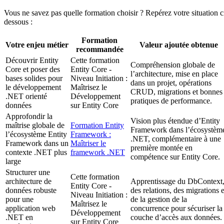
Vous ne savez pas quelle formation choisir ? Repérez votre situation c
dessous :
Formation
Votre enjeu métier
Valeur ajoutée obtenue
recommandée
Découvrir Entity
Cette formation
Compréhension globale de
Core et poser des
Entity Core -
l’architecture, mise en place
bases solides pour
Niveau Initiation :
dans un projet, opérations
le développement
Maîtrisez le
CRUD, migrations et bonnes
.NET orienté
Développement
pratiques de performance.
données
sur Entity Core
Approfondir la
Vision plus étendue d’Entity
maîtrise globale de
Formation Entity
Framework dans l’écosystèm
l’écosystème Entity
Framework :
.NET, complémentaire à une
Framework dans un
Maîtriser le
première montée en
contexte .NET plus
framework .NET
compétence sur Entity Core.
large
Structurer une
Cette formation
architecture de
Apprentissage du DbContext
Entity Core -
données robuste
des relations, des migrations e
Niveau Initiation :
pour une
de la gestion de la
Maîtrisez le
application web
concurrence pour sécuriser la
Développement
.NET en
couche d’accès aux données.
sur Entity Core