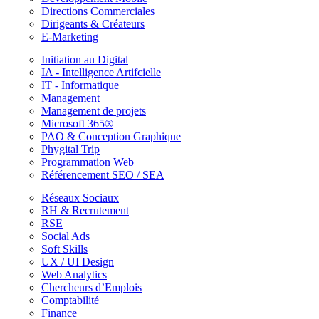
Directions Commerciales
Dirigeants & Créateurs
E-Marketing
Initiation au Digital
IA - Intelligence Artifcielle
IT - Informatique
Management
Management de projets
Microsoft 365®
PAO & Conception Graphique
Phygital Trip
Programmation Web
Référencement SEO / SEA
Réseaux Sociaux
RH & Recrutement
RSE
Social Ads
Soft Skills
UX / UI Design
Web Analytics
Chercheurs d’Emplois
Comptabilité
Finance