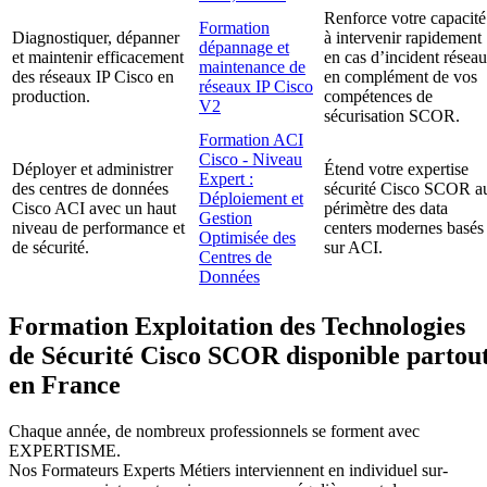
Renforce votre capacité
Formation
Diagnostiquer, dépanner
à intervenir rapidement
dépannage et
et maintenir efficacement
en cas d’incident réseau
maintenance de
des réseaux IP Cisco en
en complément de vos
réseaux IP Cisco
production.
compétences de
V2
sécurisation SCOR.
Formation ACI
Cisco - Niveau
Déployer et administrer
Étend votre expertise
Expert :
des centres de données
sécurité Cisco SCOR a
Déploiement et
Cisco ACI avec un haut
périmètre des data
Gestion
niveau de performance et
centers modernes basés
Optimisée des
de sécurité.
sur ACI.
Centres de
Données
Formation Exploitation des Technologies
de Sécurité Cisco SCOR disponible partou
en France
Chaque année, de nombreux professionnels se forment avec
EXPERTISME.
Nos Formateurs Experts Métiers interviennent en individuel sur-