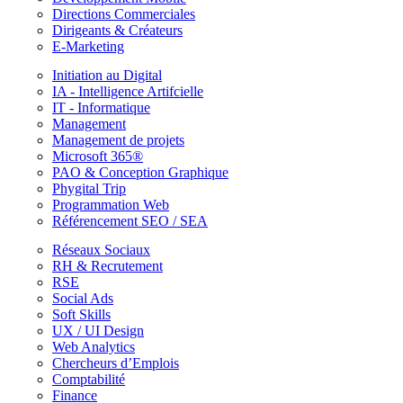
Directions Commerciales
Dirigeants & Créateurs
E-Marketing
Initiation au Digital
IA - Intelligence Artifcielle
IT - Informatique
Management
Management de projets
Microsoft 365®
PAO & Conception Graphique
Phygital Trip
Programmation Web
Référencement SEO / SEA
Réseaux Sociaux
RH & Recrutement
RSE
Social Ads
Soft Skills
UX / UI Design
Web Analytics
Chercheurs d’Emplois
Comptabilité
Finance