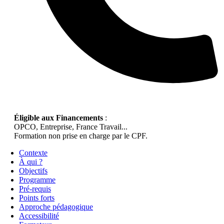
Éligible aux Financements
:
OPCO, Entreprise, France Travail...
Formation non prise en charge par le CPF.
Contexte
À qui ?
Objectifs
Programme
Pré-requis
Points forts
Approche pédagogique
Accessibilité