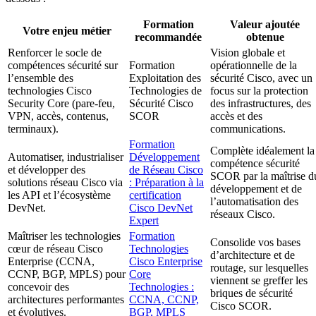
Formation
Valeur ajoutée
Votre enjeu métier
recommandée
obtenue
Renforcer le socle de
Vision globale et
compétences sécurité sur
Formation
opérationnelle de la
l’ensemble des
Exploitation des
sécurité Cisco, avec un
technologies Cisco
Technologies de
focus sur la protection
Security Core (pare-feu,
Sécurité Cisco
des infrastructures, des
VPN, accès, contenus,
SCOR
accès et des
terminaux).
communications.
Formation
Complète idéalement la
Automatiser, industrialiser
Développement
compétence sécurité
et développer des
de Réseau Cisco
SCOR par la maîtrise d
solutions réseau Cisco via
: Préparation à la
développement et de
les API et l’écosystème
certification
l’automatisation des
DevNet.
Cisco DevNet
réseaux Cisco.
Expert
Maîtriser les technologies
Formation
Consolide vos bases
cœur de réseau Cisco
Technologies
d’architecture et de
Enterprise (CCNA,
Cisco Enterprise
routage, sur lesquelles
CCNP, BGP, MPLS) pour
Core
viennent se greffer les
concevoir des
Technologies :
briques de sécurité
architectures performantes
CCNA, CCNP,
Cisco SCOR.
et évolutives.
BGP, MPLS