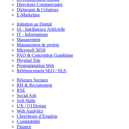
Directions Commerciales
Dirigeants & Créateurs
E-Marketing
Initiation au Digital
IA - Intelligence Artifcielle
IT - Informatique
Management
Management de projets
Microsoft 365®
PAO & Conception Graphique
Phygital Trip
Programmation Web
Référencement SEO / SEA
Réseaux Sociaux
RH & Recrutement
RSE
Social Ads
Soft Skills
UX / UI Design
Web Analytics
Chercheurs d’Emplois
Comptabilité
Finance