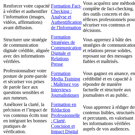
Vous acquérez une méthod
Renforcer votre capacité
Formation Fact-
complète de fact-checking,
à vérifier et authentifier
Checking :
des outils concrets et des
l’information (images,
Analyse et
réflexes professionnels pou
vidéos, affirmations)
Authentification
sécuriser vos contenus et
avant diffusion.
de l'Information
décisions.
Formation
Structurer une stratégie
Vous apprenez à bâtir des
Stratégies de
de communication
stratégies de communicatio
Communication
digitale crédible, alignée
et relations presse solides,
Digitale et
avec des informations
reposant sur des messages
Relations
vérifiées.
fiables et maîtrisés.
Presse
Professionnaliser votre
Formation
Vous gagnez en aisance, en
posture de porte-parole
Media Training
crédibilité et en capacité à
et sécuriser vos prises
: Maîtrisez vos
répondre de manière
de parole face aux
Interviews
factuelle et structurée aux
questions sensibles et
Journalistiques
journalistes et au public.
aux rumeurs.
Améliorer la clarté, la
Formation en
Vous apprenez à rédiger de
précision et l’impact de
Rédaction
contenus lisibles, structurés
vos contenus écrits tout
Professionnelle
et percutants, en valorisant
en intégrant les bonnes
: Clarté,
les informations vérifiées
pratiques de
Concision et
auprès de vos audiences.
vérification.
Impact Digital