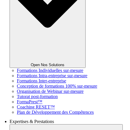
Open Nos Solutions
Formations Individuelles sur-mesure
Formations Intra-entreprise sur-mesure
Formations Inter-entreprise
Conception de formations 100% sur-mesure
Organisation de Webinar sur-mesure
Tutorat post-formation
FormaPrest™
Coaching RESET™
Plan de Développement des Compétences
Expertises & Prestations