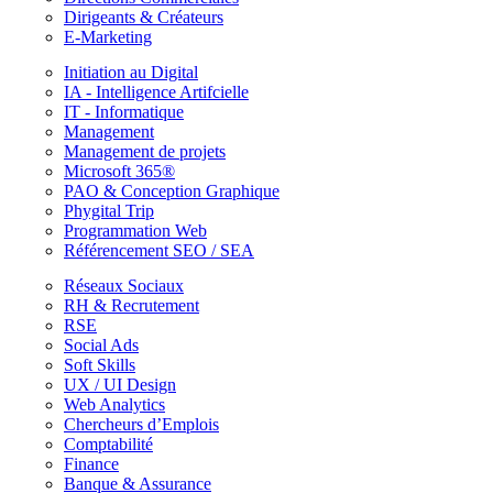
Dirigeants & Créateurs
E-Marketing
Initiation au Digital
IA - Intelligence Artifcielle
IT - Informatique
Management
Management de projets
Microsoft 365®
PAO & Conception Graphique
Phygital Trip
Programmation Web
Référencement SEO / SEA
Réseaux Sociaux
RH & Recrutement
RSE
Social Ads
Soft Skills
UX / UI Design
Web Analytics
Chercheurs d’Emplois
Comptabilité
Finance
Banque & Assurance