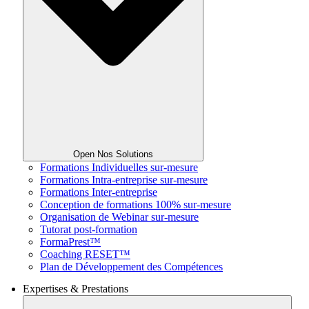
Open Nos Solutions
Formations Individuelles sur-mesure
Formations Intra-entreprise sur-mesure
Formations Inter-entreprise
Conception de formations 100% sur-mesure
Organisation de Webinar sur-mesure
Tutorat post-formation
FormaPrest™
Coaching RESET™
Plan de Développement des Compétences
Expertises & Prestations