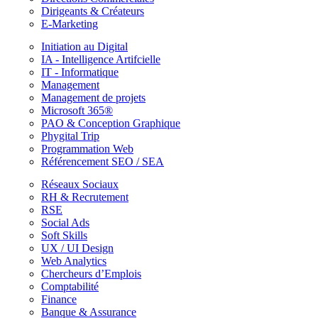
Dirigeants & Créateurs
E-Marketing
Initiation au Digital
IA - Intelligence Artifcielle
IT - Informatique
Management
Management de projets
Microsoft 365®
PAO & Conception Graphique
Phygital Trip
Programmation Web
Référencement SEO / SEA
Réseaux Sociaux
RH & Recrutement
RSE
Social Ads
Soft Skills
UX / UI Design
Web Analytics
Chercheurs d’Emplois
Comptabilité
Finance
Banque & Assurance