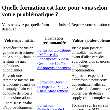
Quelle formation est faite pour vous selon
votre problématique ?
Vous ne savez pas quelle formation choisir ? Repérez votre situation c
dessous :
Formation
Votre enjeu métier
Valeur ajoutée obtenu
recommandée
Acquérir une vision
Idéale pour poser ou
Formation Logistique
globale et structurée
consolider les bases
: Maîtrise des
de la supply chain, de
avant d’aller vers des
Fondamentaux de la
la stratégie aux
approches plus avancées
Gestion de Chaîne
opérations
de pilotage et
d'Approvisionnement
quotidiennes.
d’optimisation.
Devenir une
Approche experte et
référence interne sur
approfondie pour ceux
Formation Devenir
le pilotage avancé de
qui souhaitent aller au-
un expert en Supply
la supply chain et la
delà des fondamentaux e
Chain Management
conduite de projets
piloter des stratégies
de transformation.
supply chain complexes.
Optimiser la chaîne
Formation
Focalisée sur les enjeux
d’approvisionnement
Optimisation de la
concrets des PME :