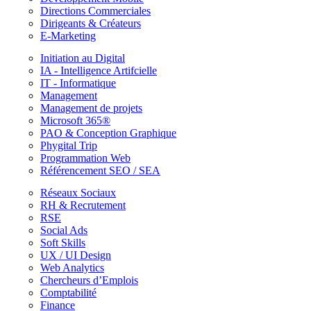
Directions Commerciales
Dirigeants & Créateurs
E-Marketing
Initiation au Digital
IA - Intelligence Artifcielle
IT - Informatique
Management
Management de projets
Microsoft 365®
PAO & Conception Graphique
Phygital Trip
Programmation Web
Référencement SEO / SEA
Réseaux Sociaux
RH & Recrutement
RSE
Social Ads
Soft Skills
UX / UI Design
Web Analytics
Chercheurs d’Emplois
Comptabilité
Finance