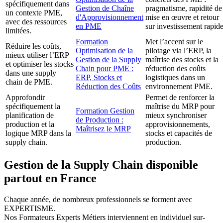
spécifiquement dans
Gestion de Chaîne
pragmatisme, rapidité de
un contexte PME,
d'Approvisionnement
mise en œuvre et retour
avec des ressources
en PME
sur investissement rapide
limitées.
Formation
Met l’accent sur le
Réduire les coûts,
Optimisation de la
pilotage via l’ERP, la
mieux utiliser l’ERP
Gestion de la Supply
maîtrise des stocks et la
et optimiser les stocks
Chain pour PME :
réduction des coûts
dans une supply
ERP, Stocks et
logistiques dans un
chain de PME.
Réduction des Coûts
environnement PME.
Approfondir
Permet de renforcer la
spécifiquement la
maîtrise du MRP pour
Formation Gestion
planification de
mieux synchroniser
de Production :
production et la
approvisionnements,
Maîtrisez le MRP
logique MRP dans la
stocks et capacités de
supply chain.
production.
Gestion de la Supply Chain disponible
partout en France
Chaque année, de nombreux professionnels se forment avec
EXPERTISME.
Nos Formateurs Experts Métiers interviennent en individuel sur-