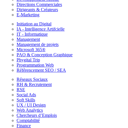
Directions Commerciales
Dirigeants & Créateurs
E-Marketing
Initiation au Digital
IA - Intelligence Artifcielle
IT - Informatique
Management
Management de projets
Microsoft 365®
PAO & Conception Graphique
Phygital Trip
Programmation Web
Référencement SEO / SEA
Réseaux Sociaux
RH & Recrutement
RSE
Social Ads
Soft Skills
UX / UI Design
Web Analytics
Chercheurs d’Emplois
Comptabilité
Finance