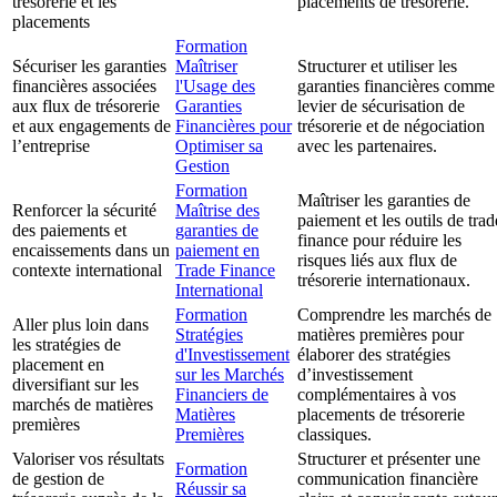
trésorerie et les
placements de trésorerie.
placements
Formation
Sécuriser les garanties
Maîtriser
Structurer et utiliser les
financières associées
l'Usage des
garanties financières comme
aux flux de trésorerie
Garanties
levier de sécurisation de
et aux engagements de
Financières pour
trésorerie et de négociation
l’entreprise
Optimiser sa
avec les partenaires.
Gestion
Formation
Maîtriser les garanties de
Renforcer la sécurité
Maîtrise des
paiement et les outils de trad
des paiements et
garanties de
finance pour réduire les
encaissements dans un
paiement en
risques liés aux flux de
contexte international
Trade Finance
trésorerie internationaux.
International
Formation
Comprendre les marchés de
Aller plus loin dans
Stratégies
matières premières pour
les stratégies de
d'Investissement
élaborer des stratégies
placement en
sur les Marchés
d’investissement
diversifiant sur les
Financiers de
complémentaires à vos
marchés de matières
Matières
placements de trésorerie
premières
Premières
classiques.
Valoriser vos résultats
Structurer et présenter une
Formation
de gestion de
communication financière
Réussir sa