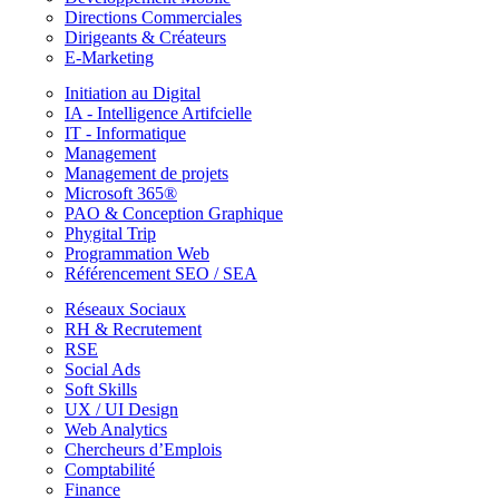
Directions Commerciales
Dirigeants & Créateurs
E-Marketing
Initiation au Digital
IA - Intelligence Artifcielle
IT - Informatique
Management
Management de projets
Microsoft 365®
PAO & Conception Graphique
Phygital Trip
Programmation Web
Référencement SEO / SEA
Réseaux Sociaux
RH & Recrutement
RSE
Social Ads
Soft Skills
UX / UI Design
Web Analytics
Chercheurs d’Emplois
Comptabilité
Finance