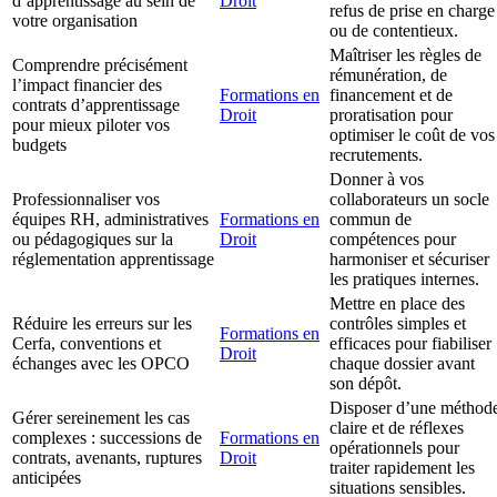
d’apprentissage au sein de
Droit
refus de prise en charge
votre organisation
ou de contentieux.
Maîtriser les règles de
Comprendre précisément
rémunération, de
l’impact financier des
Formations en
financement et de
contrats d’apprentissage
Droit
proratisation pour
pour mieux piloter vos
optimiser le coût de vos
budgets
recrutements.
Donner à vos
Professionnaliser vos
collaborateurs un socle
équipes RH, administratives
Formations en
commun de
ou pédagogiques sur la
Droit
compétences pour
réglementation apprentissage
harmoniser et sécuriser
les pratiques internes.
Mettre en place des
Réduire les erreurs sur les
contrôles simples et
Formations en
Cerfa, conventions et
efficaces pour fiabiliser
Droit
échanges avec les OPCO
chaque dossier avant
son dépôt.
Disposer d’une méthod
Gérer sereinement les cas
claire et de réflexes
complexes : successions de
Formations en
opérationnels pour
contrats, avenants, ruptures
Droit
traiter rapidement les
anticipées
situations sensibles.