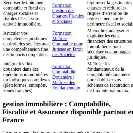
Sécuriser le traitement
Optimiser la gestion des
Formation
comptable et fiscal des
charges et réduire les
Gestion des
charges sociales et
risques d’erreur ou de
Charges Fiscales
fiscales liées à votre
redressement sur le
et Sociales
activité immobilière.
périmètre fiscal et social
Mieux lire, analyser et
Articuler vos
Formation
exploiter les états
compétences juridiques
Maîtrise
financiers des structures
en droit des sociétés avec
Comptable pour
immobilières pour
une compréhension fine
Juristes en Droit
sécuriser vos montages
des impacts comptables.
des Sociétés
juridiques.
Intégrer les flux
Maîtriser les
Formation
douaniers dans des
fondamentaux de la
Comptabilité
opérations immobilières
comptabilité douanière
Douanière :
ou logistiques complexes
pour fiabiliser vos
Maîtrise des
(plateformes, entrepôts,
schémas de facturation e
Fondamentaux
zones franches).
de flux internationaux.
gestion immobilière : Comptabilité,
Fiscalité et Assurance disponible partout e
France
Chaque année, de nombreux professionnels se forment avec