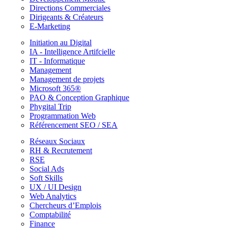
Directions Commerciales
Dirigeants & Créateurs
E-Marketing
Initiation au Digital
IA - Intelligence Artifcielle
IT - Informatique
Management
Management de projets
Microsoft 365®
PAO & Conception Graphique
Phygital Trip
Programmation Web
Référencement SEO / SEA
Réseaux Sociaux
RH & Recrutement
RSE
Social Ads
Soft Skills
UX / UI Design
Web Analytics
Chercheurs d’Emplois
Comptabilité
Finance