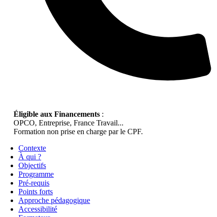
Éligible aux Financements
:
OPCO, Entreprise, France Travail...
Formation non prise en charge par le CPF.
Contexte
À qui ?
Objectifs
Programme
Pré-requis
Points forts
Approche pédagogique
Accessibilité