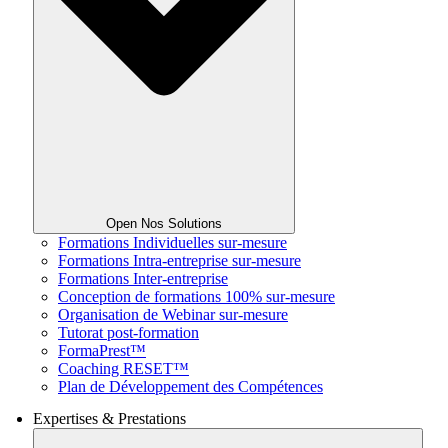
Open Nos Solutions
Formations Individuelles sur-mesure
Formations Intra-entreprise sur-mesure
Formations Inter-entreprise
Conception de formations 100% sur-mesure
Organisation de Webinar sur-mesure
Tutorat post-formation
FormaPrest™
Coaching RESET™
Plan de Développement des Compétences
Expertises & Prestations