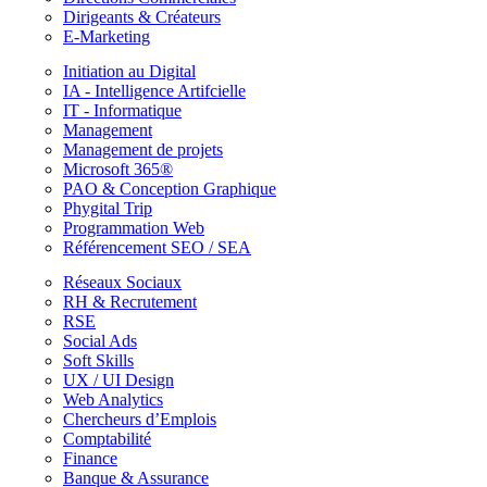
Dirigeants & Créateurs
E-Marketing
Initiation au Digital
IA - Intelligence Artifcielle
IT - Informatique
Management
Management de projets
Microsoft 365®
PAO & Conception Graphique
Phygital Trip
Programmation Web
Référencement SEO / SEA
Réseaux Sociaux
RH & Recrutement
RSE
Social Ads
Soft Skills
UX / UI Design
Web Analytics
Chercheurs d’Emplois
Comptabilité
Finance
Banque & Assurance