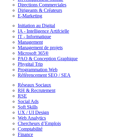
Directions Commerciales
Dirigeants & Créateurs
E-Marketing
Initiation au Digital
IA - Intelligence Artifcielle
IT - Informatique
Management
Management de projets
Microsoft 365®
PAO & Conception Graphique
Phygital Trip
Programmation Web
Référencement SEO / SEA
Réseaux Sociaux
RH & Recrutement
RSE
Social Ads
Soft Skills
UX / UI Design
Web Analytics
Chercheurs d’Emplois
Comptabilité
Finance