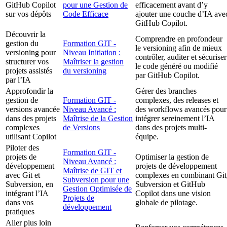
GitHub Copilot
pour une Gestion de
efficacement avant d’y
sur vos dépôts
Code Efficace
ajouter une couche d’IA ave
GitHub Copilot.
Découvrir la
Comprendre en profondeur
gestion du
Formation GIT -
le versioning afin de mieux
versioning pour
Niveau Initiation :
contrôler, auditer et sécuriser
structurer vos
Maîtriser la gestion
le code généré ou modifié
projets assistés
du versioning
par GitHub Copilot.
par l’IA
Approfondir la
Gérer des branches
gestion de
Formation GIT -
complexes, des releases et
versions avancée
Niveau Avancé :
des workflows avancés pour
dans des projets
Maîtrise de la Gestion
intégrer sereinement l’IA
complexes
de Versions
dans des projets multi-
utilisant Copilot
équipe.
Piloter des
Formation GIT -
projets de
Optimiser la gestion de
Niveau Avancé :
développement
projets de développement
Maîtrise de GIT et
avec Git et
complexes en combinant Git
Subversion pour une
Subversion, en
Subversion et GitHub
Gestion Optimisée de
intégrant l’IA
Copilot dans une vision
Projets de
dans vos
globale de pilotage.
développement
pratiques
Aller plus loin