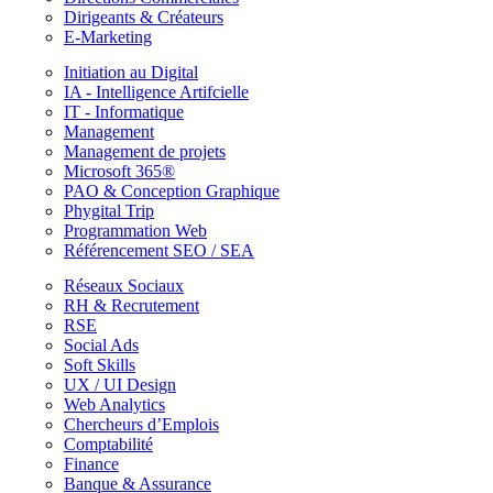
Dirigeants & Créateurs
E-Marketing
Initiation au Digital
IA - Intelligence Artifcielle
IT - Informatique
Management
Management de projets
Microsoft 365®
PAO & Conception Graphique
Phygital Trip
Programmation Web
Référencement SEO / SEA
Réseaux Sociaux
RH & Recrutement
RSE
Social Ads
Soft Skills
UX / UI Design
Web Analytics
Chercheurs d’Emplois
Comptabilité
Finance
Banque & Assurance