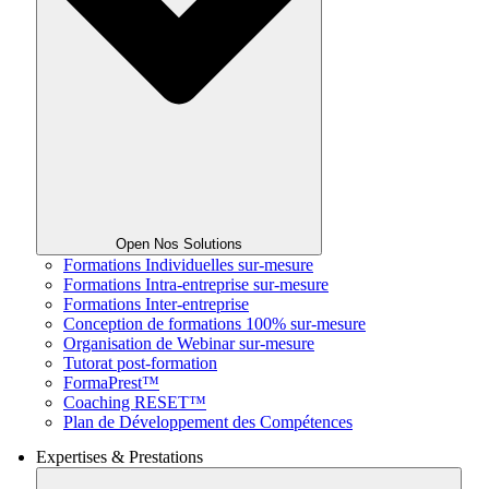
Open Nos Solutions
Formations Individuelles sur-mesure
Formations Intra-entreprise sur-mesure
Formations Inter-entreprise
Conception de formations 100% sur-mesure
Organisation de Webinar sur-mesure
Tutorat post-formation
FormaPrest™
Coaching RESET™
Plan de Développement des Compétences
Expertises & Prestations