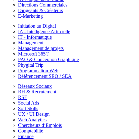
Directions Commerciales
Dirigeants & Créateurs
E-Marketing
Initiation au Digital
IA - Intelligence Artifcielle
IT - Informatique
Management
Management de projets
Microsoft 365®
PAO & Conception Graphique
Phygital Trip
Programmation Web
Référencement SEO / SEA
Réseaux Sociaux
RH & Recrutement
RSE
Social Ads
Soft Skills
UX / UI Design
Web Analytics
Chercheurs d’Emplois
Comptabilité
Finance