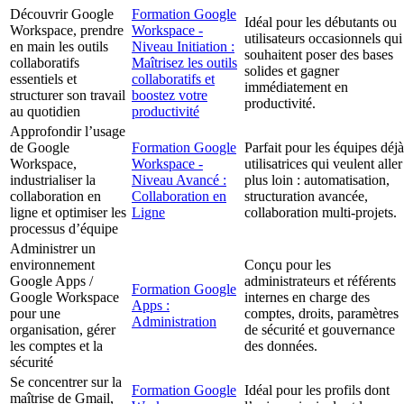
Découvrir Google
Formation Google
Idéal pour les débutants ou
Workspace, prendre
Workspace -
utilisateurs occasionnels qui
en main les outils
Niveau Initiation :
souhaitent poser des bases
collaboratifs
Maîtrisez les outils
solides et gagner
essentiels et
collaboratifs et
immédiatement en
structurer son travail
boostez votre
productivité.
au quotidien
productivité
Approfondir l’usage
de Google
Formation Google
Parfait pour les équipes déjà
Workspace,
Workspace -
utilisatrices qui veulent aller
industrialiser la
Niveau Avancé :
plus loin : automatisation,
collaboration en
Collaboration en
structuration avancée,
ligne et optimiser les
Ligne
collaboration multi-projets.
processus d’équipe
Administrer un
environnement
Conçu pour les
Google Apps /
administrateurs et référents
Formation Google
Google Workspace
internes en charge des
Apps :
pour une
comptes, droits, paramètres
Administration
organisation, gérer
de sécurité et gouvernance
les comptes et la
des données.
sécurité
Se concentrer sur la
Formation Google
Idéal pour les profils dont
maîtrise de Gmail,