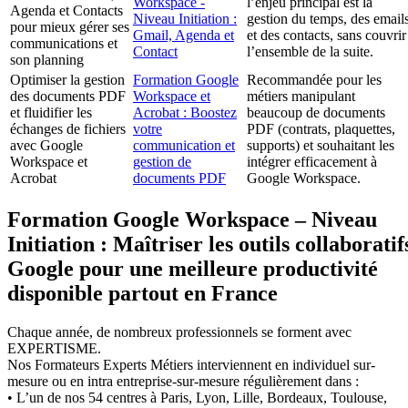
Workspace -
l’enjeu principal est la
Agenda et Contacts
Niveau Initiation :
gestion du temps, des email
pour mieux gérer ses
Gmail, Agenda et
et des contacts, sans couvrir
communications et
Contact
l’ensemble de la suite.
son planning
Optimiser la gestion
Formation Google
Recommandée pour les
des documents PDF
Workspace et
métiers manipulant
et fluidifier les
Acrobat : Boostez
beaucoup de documents
échanges de fichiers
votre
PDF (contrats, plaquettes,
avec Google
communication et
supports) et souhaitant les
Workspace et
gestion de
intégrer efficacement à
Acrobat
documents PDF
Google Workspace.
Formation Google Workspace – Niveau
Initiation : Maîtriser les outils collaboratif
Google pour une meilleure productivité
disponible partout en France
Chaque année, de nombreux professionnels se forment avec
EXPERTISME.
Nos Formateurs Experts Métiers interviennent en individuel sur-
mesure ou en intra entreprise-sur-mesure régulièrement dans :
• L’un de nos 54 centres à Paris, Lyon, Lille, Bordeaux, Toulouse,