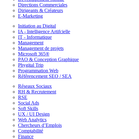
Directions Commerciales
Dirigeants & Créateurs
E-Marketing
Initiation au Digital
IA - Intelligence Artifcielle
IT - Informatique
Management
Management de projets
Microsoft 365®
PAO & Conception Graphique
Phygital Trip
Programmation Web
Référencement SEO / SEA
Réseaux Sociaux
RH & Recrutement
RSE
Social Ads
Soft Skills
UX / UI Design
Web Analytics
Chercheurs d’Emplois
Comptabilité
Finance