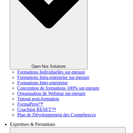
Open Nos Solutions
Formations Individuelles sur-mesure
Formations Intra-entreprise sur-mesure
Formations Inter-entreprise
Conception de formations 100% sur-mesure
Organisation de Webinar sur-mesure
Tutorat post-formation
FormaPrest™
Coaching RESET™
Plan de Développement des Compétences
Expertises & Prestations