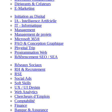
Dirigeants & Créateurs
E-Marketing
Initiation au Digital
IA - Intelligence Artifcielle
IT - Informatique
Management
Management de projets
Microsoft 365®
PAO & Conception Graphique
Phygital Trip
Programmation Web
Référencement SEO / SEA
Réseaux Sociaux
RH & Recrutement
RSE
Social Ads
Soft Skills
UX / UI Design
Web Analytics
Chercheurs d’Emplois
Comptabilité
Finance
Banque & Assurance