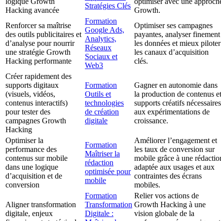
logique Growth
optimiser avec une approch
Stratégies Clés
Hacking avancée
Growth.
Formation
Renforcer sa maîtrise
Optimiser ses campagnes
Google Ads,
des outils publicitaires et
payantes, analyser finement
Analytics,
d’analyse pour nourrir
les données et mieux piloter
Réseaux
une stratégie Growth
les canaux d’acquisition
Sociaux et
Hacking performante
clés.
Web3
Créer rapidement des
supports digitaux
Formation
Gagner en autonomie dans
(visuels, vidéos,
Outils et
la production de contenus e
contenus interactifs)
technologies
supports créatifs nécessaires
pour tester des
de création
aux expérimentations de
campagnes Growth
digitale
croissance.
Hacking
Optimiser la
Améliorer l’engagement et
Formation
performance des
les taux de conversion sur
Maîtriser la
contenus sur mobile
mobile grâce à une rédactio
rédaction
dans une logique
adaptée aux usages et aux
optimisée pour
d’acquisition et de
contraintes des écrans
mobile
conversion
mobiles.
Formation
Relier vos actions de
Aligner transformation
Transformation
Growth Hacking à une
digitale, enjeux
Digitale :
vision globale de la