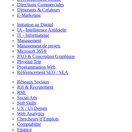
Directions Commerciales
Dirigeants & Créateurs
E-Marketing
Initiation au Digital
IA - Intelligence Artifcielle
IT - Informatique
Management
Management de projets
Microsoft 365®
PAO & Conception Graphique
Phygital Trip
Programmation Web
Référencement SEO / SEA
Réseaux Sociaux
RH & Recrutement
RSE
Social Ads
Soft Skills
UX / UI Design
Web Analytics
Chercheurs d’Emplois
Comptabilité
Finance