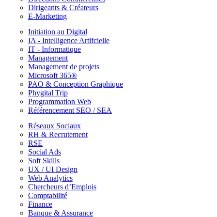
Dirigeants & Créateurs
E-Marketing
Initiation au Digital
IA - Intelligence Artifcielle
IT - Informatique
Management
Management de projets
Microsoft 365®
PAO & Conception Graphique
Phygital Trip
Programmation Web
Référencement SEO / SEA
Réseaux Sociaux
RH & Recrutement
RSE
Social Ads
Soft Skills
UX / UI Design
Web Analytics
Chercheurs d’Emplois
Comptabilité
Finance
Banque & Assurance