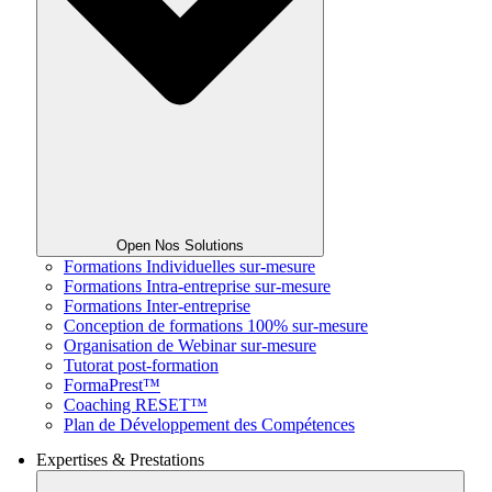
Open Nos Solutions
Formations Individuelles sur-mesure
Formations Intra-entreprise sur-mesure
Formations Inter-entreprise
Conception de formations 100% sur-mesure
Organisation de Webinar sur-mesure
Tutorat post-formation
FormaPrest™
Coaching RESET™
Plan de Développement des Compétences
Expertises & Prestations