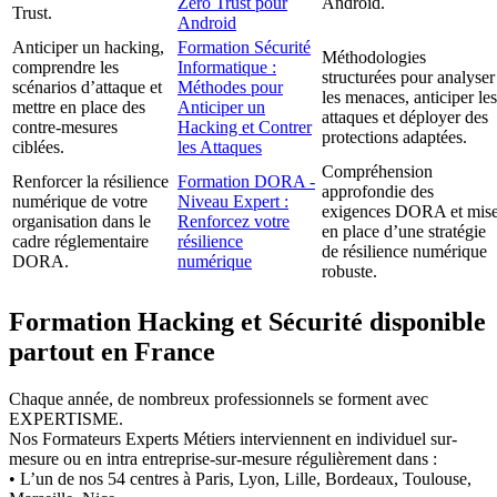
Zero Trust pour
Android.
Trust.
Android
Anticiper un hacking,
Formation Sécurité
Méthodologies
comprendre les
Informatique :
structurées pour analyser
scénarios d’attaque et
Méthodes pour
les menaces, anticiper les
mettre en place des
Anticiper un
attaques et déployer des
contre-mesures
Hacking et Contrer
protections adaptées.
ciblées.
les Attaques
Compréhension
Renforcer la résilience
Formation DORA -
approfondie des
numérique de votre
Niveau Expert :
exigences DORA et mis
organisation dans le
Renforcez votre
en place d’une stratégie
cadre réglementaire
résilience
de résilience numérique
DORA.
numérique
robuste.
Formation Hacking et Sécurité disponible
partout en France
Chaque année, de nombreux professionnels se forment avec
EXPERTISME.
Nos Formateurs Experts Métiers interviennent en individuel sur-
mesure ou en intra entreprise-sur-mesure régulièrement dans :
• L’un de nos 54 centres à Paris, Lyon, Lille, Bordeaux, Toulouse,