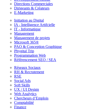
Directions Commerciales
Dirigeants & Créateurs
E-Marketing
Initiation au Digital
IA - Intelligence Artifcielle
IT - Informatique
Management
Management de projets
Microsoft 365®
PAO & Conception Graphique
Phygital Trip
Programmation Web
Référencement SEO / SEA
Réseaux Sociaux
RH & Recrutement
RSE
Social Ads
Soft Skills
UX / UI Design
Web Analytics
Chercheurs d’Emplois
Comptabilité
Finance