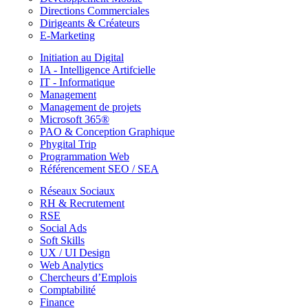
Directions Commerciales
Dirigeants & Créateurs
E-Marketing
Initiation au Digital
IA - Intelligence Artifcielle
IT - Informatique
Management
Management de projets
Microsoft 365®
PAO & Conception Graphique
Phygital Trip
Programmation Web
Référencement SEO / SEA
Réseaux Sociaux
RH & Recrutement
RSE
Social Ads
Soft Skills
UX / UI Design
Web Analytics
Chercheurs d’Emplois
Comptabilité
Finance