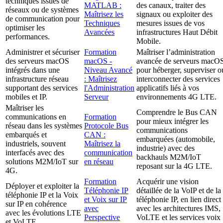
techniques issues de
MATLAB :
des canaux, traiter des
réseaux ou de systèmes
Maîtrisez les
signaux ou exploiter des
de communication pour
Techniques
mesures issues de vos
optimiser les
Avancées
infrastructures Haut Débit
performances.
Mobile.
Administrer et sécuriser
Formation
Maîtriser l’administration
des serveurs macOS
macOS -
avancée de serveurs macO
intégrés dans une
Niveau Avancé
pour héberger, superviser o
infrastructure réseau
: Maîtrisez
interconnecter des services
supportant des services
l'Administration
applicatifs liés à vos
mobiles et IP.
Serveur
environnements 4G LTE.
Maîtriser les
Comprendre le Bus CAN
communications en
Formation
pour mieux intégrer les
réseau dans les systèmes
Protocole Bus
communications
embarqués et
CAN :
embarquées (automobile,
industriels, souvent
Maîtrisez la
industrie) avec des
interfacés avec des
communication
backhauls M2M/IoT
solutions M2M/IoT sur
en réseau
reposant sur la 4G LTE.
4G.
Formation
Acquérir une vision
Déployer et exploiter la
Téléphonie IP
détaillée de la VoIP et de la
téléphonie IP et la Voix
et Voix sur IP
téléphonie IP, en lien direct
sur IP en cohérence
avec
avec les architectures IMS,
avec les évolutions LTE
Perspective
VoLTE et les services voix
et VoLTE.