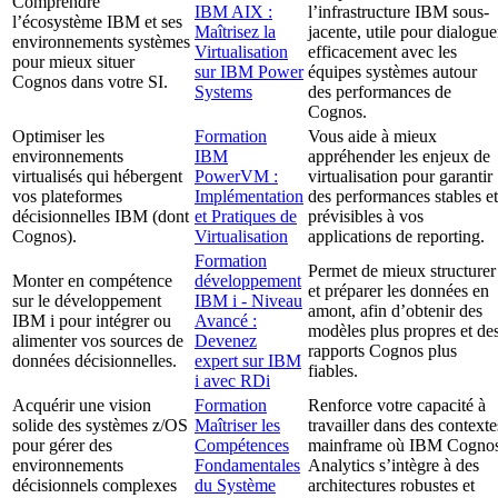
Comprendre
IBM AIX :
l’infrastructure IBM sous-
l’écosystème IBM et ses
Maîtrisez la
jacente, utile pour dialogue
environnements systèmes
Virtualisation
efficacement avec les
pour mieux situer
sur IBM Power
équipes systèmes autour
Cognos dans votre SI.
Systems
des performances de
Cognos.
Optimiser les
Formation
Vous aide à mieux
environnements
IBM
appréhender les enjeux de
virtualisés qui hébergent
PowerVM :
virtualisation pour garantir
vos plateformes
Implémentation
des performances stables et
décisionnelles IBM (dont
et Pratiques de
prévisibles à vos
Cognos).
Virtualisation
applications de reporting.
Formation
Permet de mieux structurer
Monter en compétence
développement
et préparer les données en
sur le développement
IBM i - Niveau
amont, afin d’obtenir des
IBM i pour intégrer ou
Avancé :
modèles plus propres et de
alimenter vos sources de
Devenez
rapports Cognos plus
données décisionnelles.
expert sur IBM
fiables.
i avec RDi
Acquérir une vision
Formation
Renforce votre capacité à
solide des systèmes z/OS
Maîtriser les
travailler dans des contexte
pour gérer des
Compétences
mainframe où IBM Cogno
environnements
Fondamentales
Analytics s’intègre à des
décisionnels complexes
du Système
architectures robustes et