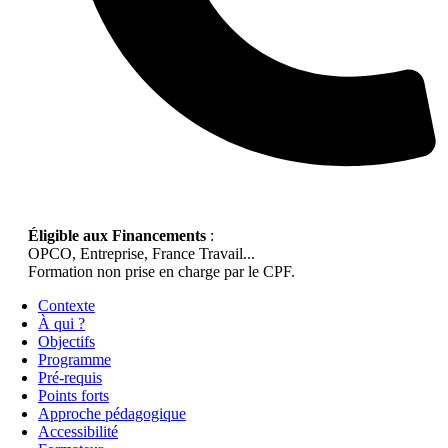
Éligible aux Financements
:
OPCO, Entreprise, France Travail...
Formation non prise en charge par le CPF.
Contexte
À qui ?
Objectifs
Programme
Pré-requis
Points forts
Approche pédagogique
Accessibilité