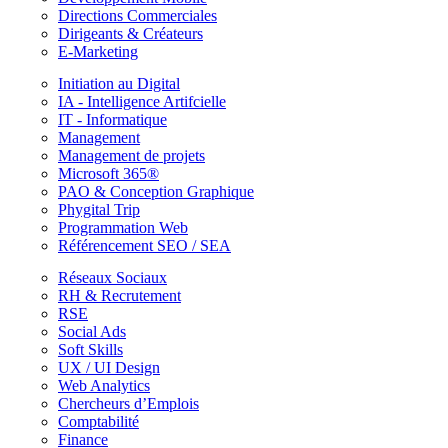
Directions Commerciales
Dirigeants & Créateurs
E-Marketing
Initiation au Digital
IA - Intelligence Artifcielle
IT - Informatique
Management
Management de projets
Microsoft 365®
PAO & Conception Graphique
Phygital Trip
Programmation Web
Référencement SEO / SEA
Réseaux Sociaux
RH & Recrutement
RSE
Social Ads
Soft Skills
UX / UI Design
Web Analytics
Chercheurs d’Emplois
Comptabilité
Finance