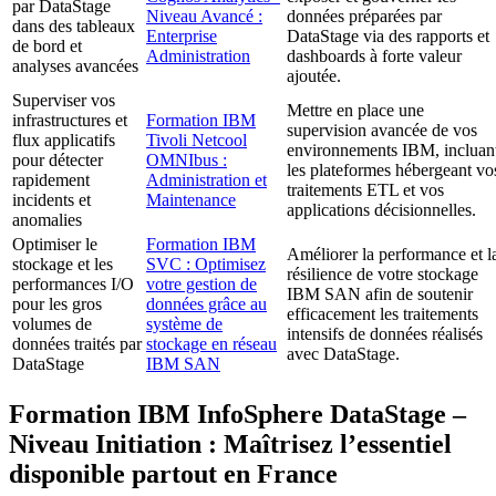
par DataStage
Niveau Avancé :
données préparées par
dans des tableaux
Enterprise
DataStage via des rapports et
de bord et
Administration
dashboards à forte valeur
analyses avancées
ajoutée.
Superviser vos
Mettre en place une
infrastructures et
Formation IBM
supervision avancée de vos
flux applicatifs
Tivoli Netcool
environnements IBM, incluan
pour détecter
OMNIbus :
les plateformes hébergeant vo
rapidement
Administration et
traitements ETL et vos
incidents et
Maintenance
applications décisionnelles.
anomalies
Optimiser le
Formation IBM
Améliorer la performance et l
stockage et les
SVC : Optimisez
résilience de votre stockage
performances I/O
votre gestion de
IBM SAN afin de soutenir
pour les gros
données grâce au
efficacement les traitements
volumes de
système de
intensifs de données réalisés
données traités par
stockage en réseau
avec DataStage.
DataStage
IBM SAN
Formation IBM InfoSphere DataStage –
Niveau Initiation : Maîtrisez l’essentiel
disponible partout en France