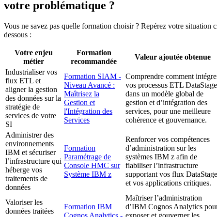
votre problématique ?
Vous ne savez pas quelle formation choisir ? Repérez votre situation c
dessous :
Votre enjeu
Formation
Valeur ajoutée obtenue
métier
recommandée
Industrialiser vos
Formation SIAM -
Comprendre comment intégre
flux ETL et
Niveau Avancé :
vos processus ETL DataStage
aligner la gestion
Maîtrisez la
dans un modèle global de
des données sur la
Gestion et
gestion et d’intégration des
stratégie de
l'Intégration des
services, pour une meilleure
services de votre
Services
cohérence et gouvernance.
SI
Administrer des
Renforcer vos compétences
environnements
Formation
d’administration sur les
IBM et sécuriser
Paramétrage de
systèmes IBM z afin de
l’infrastructure qui
Console HMC sur
fiabiliser l’infrastructure
héberge vos
Système IBM z
supportant vos flux DataStag
traitements de
et vos applications critiques.
données
Maîtriser l’administration
Valoriser les
Formation IBM
d’IBM Cognos Analytics pou
données traitées
Cognos Analytics -
exposer et gouverner les