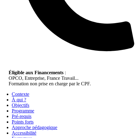
Éligible aux Financements
:
OPCO, Entreprise, France Travail...
Formation non prise en charge par le CPF.
Contexte
À qui ?
Objectifs
Programme
Pré-requis
Points forts
Approche pédagogique
Accessibilité