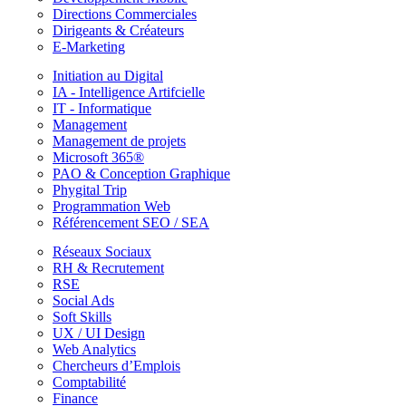
Directions Commerciales
Dirigeants & Créateurs
E-Marketing
Initiation au Digital
IA - Intelligence Artifcielle
IT - Informatique
Management
Management de projets
Microsoft 365®
PAO & Conception Graphique
Phygital Trip
Programmation Web
Référencement SEO / SEA
Réseaux Sociaux
RH & Recrutement
RSE
Social Ads
Soft Skills
UX / UI Design
Web Analytics
Chercheurs d’Emplois
Comptabilité
Finance