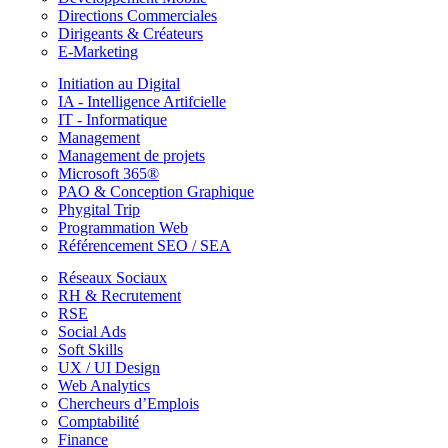
Directions Commerciales
Dirigeants & Créateurs
E-Marketing
Initiation au Digital
IA - Intelligence Artifcielle
IT - Informatique
Management
Management de projets
Microsoft 365®
PAO & Conception Graphique
Phygital Trip
Programmation Web
Référencement SEO / SEA
Réseaux Sociaux
RH & Recrutement
RSE
Social Ads
Soft Skills
UX / UI Design
Web Analytics
Chercheurs d’Emplois
Comptabilité
Finance