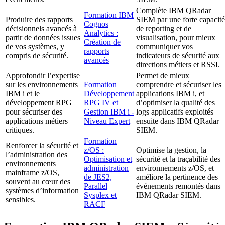
Complète IBM QRadar
Formation IBM
Produire des rapports
SIEM par une forte capacité
Cognos
décisionnels avancés à
de reporting et de
Analytics :
partir de données issues
visualisation, pour mieux
Création de
de vos systèmes, y
communiquer vos
rapports
compris de sécurité.
indicateurs de sécurité aux
avancés
directions métiers et RSSI.
Approfondir l’expertise
Permet de mieux
sur les environnements
Formation
comprendre et sécuriser les
IBM i et le
Développement
applications IBM i, et
développement RPG
RPG IV et
d’optimiser la qualité des
pour sécuriser des
Gestion IBM i -
logs applicatifs exploités
applications métiers
Niveau Expert
ensuite dans IBM QRadar
critiques.
SIEM.
Formation
Renforcer la sécurité et
z/OS :
Optimise la gestion, la
l’administration des
Optimisation et
sécurité et la traçabilité des
environnements
administration
environnements z/OS, et
mainframe z/OS,
de JES2,
améliore la pertinence des
souvent au cœur des
Parallel
événements remontés dans
systèmes d’information
Sysplex et
IBM QRadar SIEM.
sensibles.
RACF