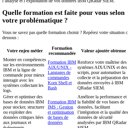
l’analyse et l’exploitation de vos données IBM QRadar SIEM.
Quelle formation est faite pour vous selon
votre problématique ?
Vous ne savez pas quelle formation choisir ? Repérez votre situation c
dessous :
Formation
Votre enjeu métier
Valeur ajoutée obtenue
recommandée
Monter en compétences
Formation IBM
Renforce votre maîtrise des
sur les environnements
AIX/UNIX -
systèmes AIX/UNIX et des
IBM et la ligne de
Langages de
scripts, pour automatiser la
commande pour mieux
commandes
collecte et la préparation de
interagir avec les
Korn Shell et
données envoyées à IBM
systèmes collectant les
Bash
QRadar SIEM.
logs.
Gérer et optimiser des
Améliore la performance et
bases de données IBM
Formation IBM
la fiabilité de vos bases de
pour stocker, structurer
IMS : Gestion
données, facilitant
ou exploiter des
et optimisation
l’intégration et la qualité des
données critiques liées
de bases de
données de sécurité
aux journaux et
données
analysées par IBM QRadar
événements.
SIEM.