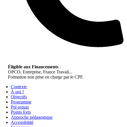
Éligible aux Financements
:
OPCO, Entreprise, France Travail...
Formation non prise en charge par le CPF.
Contexte
À qui ?
Objectifs
Programme
Pré-requis
Points forts
Approche pédagogique
Accessibilité