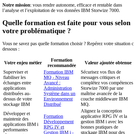
Notre mission
: vous rendre autonome, efficace et rentable dans
l’analyse et l’exploitation de vos données IBM Storwize 7000.
Quelle formation est faite pour vous selon
votre problématique ?
Vous ne savez pas quelle formation choisir ? Repérez votre situation c
dessous :
Formation
Votre enjeu métier
Valeur ajoutée obtenue
recommandée
Superviser et
Formation IBM
Sécurisez vos flux de
fiabiliser les
MQ - Niveau
messages critiques et
échanges entre
Avancé :
complétez vos compétences
applications
Administration
Storwize 7000 par une
distribuées au-
Système dans un
maîtrise avancée de la
dessus de votre
Environnement
couche middleware IBM
stockage IBM
Distribué
MQ.
Alignez la conception
Développer et
Formation
applicative RPG IV et la
maintenir des
Développement
gestion IBM i avec les
applications IBM i
RPG IV et
bonnes pratiques de
performantes
Gestion IBM i -
stockage IBM pour des