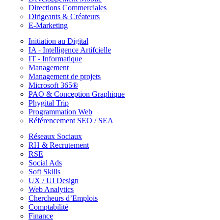
Directions Commerciales
Dirigeants & Créateurs
E-Marketing
Initiation au Digital
IA - Intelligence Artifcielle
IT - Informatique
Management
Management de projets
Microsoft 365®
PAO & Conception Graphique
Phygital Trip
Programmation Web
Référencement SEO / SEA
Réseaux Sociaux
RH & Recrutement
RSE
Social Ads
Soft Skills
UX / UI Design
Web Analytics
Chercheurs d’Emplois
Comptabilité
Finance