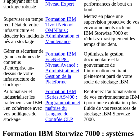
s’appuyant sur un
Niveau Expert
performances de bout en
stockage robuste
bout.
Mettez en place une
Superviser en temps
Formation IBM
supervision proactive de vo
réel l’état de votre
Tivoli Netcool
environnements incluant
infrastructure et
OMNIbus :
IBM Storwize 7000 et
détecter les incidents
Administration et
réduisez drastiquement les
liés au stockage
Maintenance
temps d’incident.
Gérer et sécuriser de
Formation IBM
Optimisez la gestion
grands volumes de
FileNet P8 -
documentaire et la
contenus
Niveau Avancé :
gouvernance de
d’entreprise au-
Administration et
l’information en tirant
dessus de votre
Gestion de la
pleinement parti de votre
infrastructure de
Plateforme
socle de stockage IBM.
stockage
Automatiser et
Formation IBM
Renforcez l’automatisation
industrialiser les
iSeries AS/400 :
de vos environnements IB
traitements sur IBM
Programmation et
i pour une exploitation plus
i en cohérence avec
maîtrise du
fluide de vos ressources de
vos politiques de
Langage de
stockage IBM Storwize
stockage
Contrôle CLP
7000.
Formation IBM Storwize 7000 : systèmes