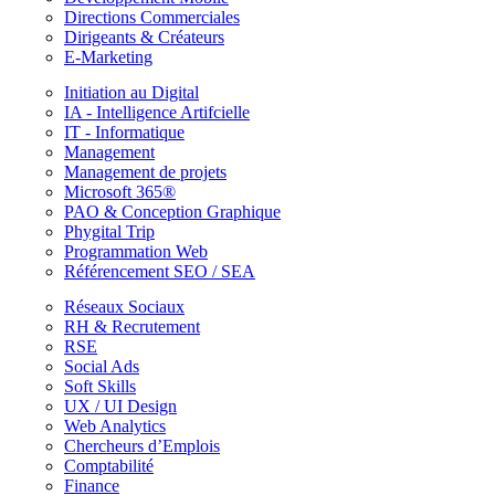
Directions Commerciales
Dirigeants & Créateurs
E-Marketing
Initiation au Digital
IA - Intelligence Artifcielle
IT - Informatique
Management
Management de projets
Microsoft 365®
PAO & Conception Graphique
Phygital Trip
Programmation Web
Référencement SEO / SEA
Réseaux Sociaux
RH & Recrutement
RSE
Social Ads
Soft Skills
UX / UI Design
Web Analytics
Chercheurs d’Emplois
Comptabilité
Finance