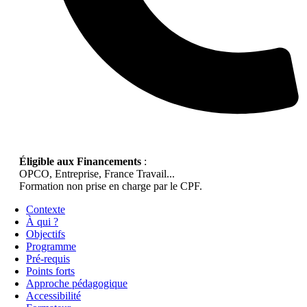
Éligible aux Financements
:
OPCO, Entreprise, France Travail...
Formation non prise en charge par le CPF.
Contexte
À qui ?
Objectifs
Programme
Pré-requis
Points forts
Approche pédagogique
Accessibilité