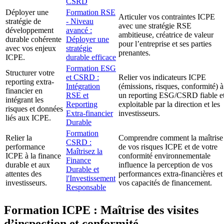
CSRD
Déployer une
Formation RSE
Articuler vos contraintes ICPE
stratégie de
- Niveau
avec une stratégie RSE
développement
avancé :
ambitieuse, créatrice de valeur
durable cohérente
Déployer une
pour l’entreprise et ses parties
avec vos enjeux
stratégie
prenantes.
ICPE.
durable efficace
Formation ESG
Structurer votre
et CSRD :
Relier vos indicateurs ICPE
reporting extra-
Intégration
(émissions, risques, conformité) à
financier en
RSE et
un reporting ESG/CSRD fiable e
intégrant les
Reporting
exploitable par la direction et les
risques et données
Extra-financier
investisseurs.
liés aux ICPE.
Durable
Formation
Relier la
Comprendre comment la maîtrise
CSRD :
performance
de vos risques ICPE et de votre
Maîtrisez la
ICPE à la finance
conformité environnementale
Finance
durable et aux
influence la perception de vos
Durable et
attentes des
performances extra-financières et
l'Investissement
investisseurs.
vos capacités de financement.
Responsable
Formation ICPE : Maîtrise des visites
d’inspection et conformité