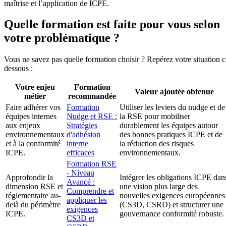
maîtrise et l’application de ICPE.
Quelle formation est faite pour vous selon
votre problématique ?
Vous ne savez pas quelle formation choisir ? Repérez votre situation c
dessous :
Votre enjeu
Formation
Valeur ajoutée obtenue
métier
recommandée
Faire adhérer vos
Formation
Utiliser les leviers du nudge et de
équipes internes
Nudge et RSE :
la RSE pour mobiliser
aux enjeux
Stratégies
durablement les équipes autour
environnementaux
d'adhésion
des bonnes pratiques ICPE et de
et à la conformité
interne
la réduction des risques
ICPE.
efficaces
environnementaux.
Formation RSE
- Niveau
Approfondir la
Intégrer les obligations ICPE dan
Avancé :
dimension RSE et
une vision plus large des
Comprendre et
réglementaire au-
nouvelles exigences européennes
appliquer les
delà du périmètre
(CS3D, CSRD) et structurer une
exigences
ICPE.
gouvernance conformité robuste.
CS3D et