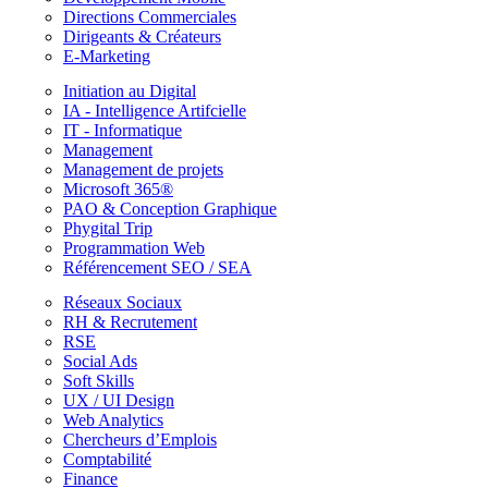
Directions Commerciales
Dirigeants & Créateurs
E-Marketing
Initiation au Digital
IA - Intelligence Artifcielle
IT - Informatique
Management
Management de projets
Microsoft 365®
PAO & Conception Graphique
Phygital Trip
Programmation Web
Référencement SEO / SEA
Réseaux Sociaux
RH & Recrutement
RSE
Social Ads
Soft Skills
UX / UI Design
Web Analytics
Chercheurs d’Emplois
Comptabilité
Finance