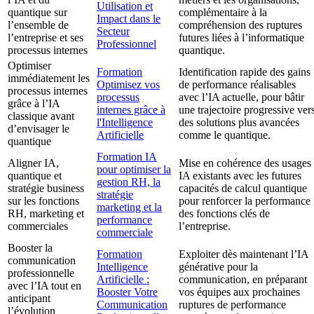
Utilisation et
quantique sur
complémentaire à la
Impact dans le
l’ensemble de
compréhension des ruptures
Secteur
l’entreprise et ses
futures liées à l’informatique
Professionnel
processus internes
quantique.
Optimiser
Formation
Identification rapide des gains
immédiatement les
Optimisez vos
de performance réalisables
processus internes
processus
avec l’IA actuelle, pour bâtir
grâce à l’IA
internes grâce à
une trajectoire progressive ver
classique avant
l'Intelligence
des solutions plus avancées
d’envisager le
Artificielle
comme le quantique.
quantique
Formation IA
Aligner IA,
Mise en cohérence des usages
pour optimiser la
quantique et
IA existants avec les futures
gestion RH, la
stratégie business
capacités de calcul quantique
stratégie
sur les fonctions
pour renforcer la performance
marketing et la
RH, marketing et
des fonctions clés de
performance
commerciales
l’entreprise.
commerciale
Booster la
Formation
Exploiter dès maintenant l’IA
communication
Intelligence
générative pour la
professionnelle
Artificielle :
communication, en préparant
avec l’IA tout en
Booster Votre
vos équipes aux prochaines
anticipant
Communication
ruptures de performance
l’évolution