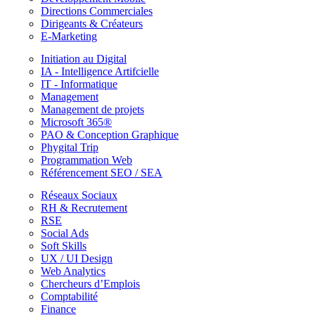
Directions Commerciales
Dirigeants & Créateurs
E-Marketing
Initiation au Digital
IA - Intelligence Artifcielle
IT - Informatique
Management
Management de projets
Microsoft 365®
PAO & Conception Graphique
Phygital Trip
Programmation Web
Référencement SEO / SEA
Réseaux Sociaux
RH & Recrutement
RSE
Social Ads
Soft Skills
UX / UI Design
Web Analytics
Chercheurs d’Emplois
Comptabilité
Finance