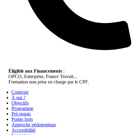
Éligible aux Financements
:
OPCO, Entreprise, France Travail...
Formation non prise en charge par le CPF.
Contexte
À qui ?
Objectifs
Programme
Pré-requis
Points forts
Approche pédagogique
Accessibilité