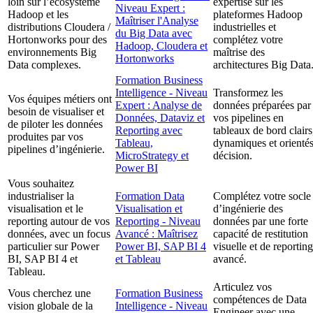
loin sur l’écosystème
expertise sur les
Niveau Expert :
Hadoop et les
plateformes Hadoop
Maîtriser l'Analyse
distributions Cloudera /
industrielles et
du Big Data avec
Hortonworks pour des
complétez votre
Hadoop, Cloudera et
environnements Big
maîtrise des
Hortonworks
Data complexes.
architectures Big Data
Formation Business
Intelligence - Niveau
Transformez les
Vos équipes métiers ont
Expert : Analyse de
données préparées par
besoin de visualiser et
Données, Dataviz et
vos pipelines en
de piloter les données
Reporting avec
tableaux de bord clairs
produites par vos
Tableau,
dynamiques et orienté
pipelines d’ingénierie.
MicroStrategy et
décision.
Power BI
Vous souhaitez
industrialiser la
Formation Data
Complétez votre socle
visualisation et le
Visualisation et
d’ingénierie des
reporting autour de vos
Reporting - Niveau
données par une forte
données, avec un focus
Avancé : Maîtrisez
capacité de restitution
particulier sur Power
Power BI, SAP BI 4
visuelle et de reporting
BI, SAP BI 4 et
et Tableau
avancé.
Tableau.
Articulez vos
Vous cherchez une
Formation Business
compétences de Data
vision globale de la
Intelligence - Niveau
Engineer avec une