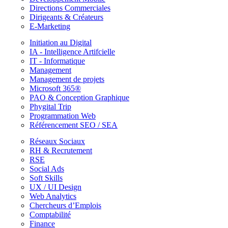
Directions Commerciales
Dirigeants & Créateurs
E-Marketing
Initiation au Digital
IA - Intelligence Artifcielle
IT - Informatique
Management
Management de projets
Microsoft 365®
PAO & Conception Graphique
Phygital Trip
Programmation Web
Référencement SEO / SEA
Réseaux Sociaux
RH & Recrutement
RSE
Social Ads
Soft Skills
UX / UI Design
Web Analytics
Chercheurs d’Emplois
Comptabilité
Finance