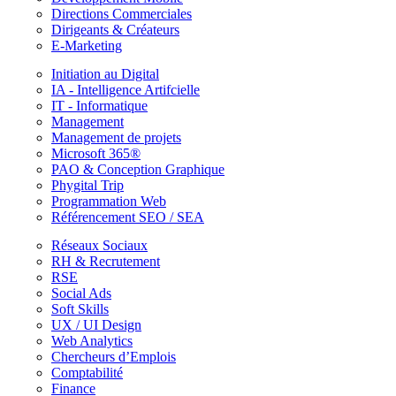
Directions Commerciales
Dirigeants & Créateurs
E-Marketing
Initiation au Digital
IA - Intelligence Artifcielle
IT - Informatique
Management
Management de projets
Microsoft 365®
PAO & Conception Graphique
Phygital Trip
Programmation Web
Référencement SEO / SEA
Réseaux Sociaux
RH & Recrutement
RSE
Social Ads
Soft Skills
UX / UI Design
Web Analytics
Chercheurs d’Emplois
Comptabilité
Finance