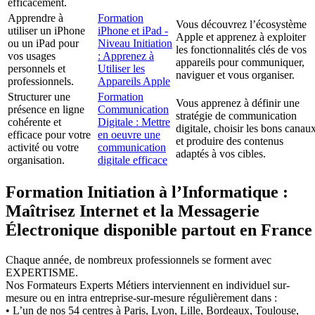
efficacement.
Apprendre à
Formation
Vous découvrez l’écosystème
utiliser un iPhone
iPhone et iPad -
Apple et apprenez à exploiter
ou un iPad pour
Niveau Initiation
les fonctionnalités clés de vos
vos usages
: Apprenez à
appareils pour communiquer,
personnels et
Utiliser les
naviguer et vous organiser.
professionnels.
Appareils Apple
Structurer une
Formation
Vous apprenez à définir une
présence en ligne
Communication
stratégie de communication
cohérente et
Digitale : Mettre
digitale, choisir les bons canau
efficace pour votre
en oeuvre une
et produire des contenus
activité ou votre
communication
adaptés à vos cibles.
organisation.
digitale efficace
Formation Initiation à l’Informatique :
Maîtrisez Internet et la Messagerie
Électronique disponible partout en France
Chaque année, de nombreux professionnels se forment avec
EXPERTISME.
Nos Formateurs Experts Métiers interviennent en individuel sur-
mesure ou en intra entreprise-sur-mesure régulièrement dans :
• L’un de nos 54 centres à Paris, Lyon, Lille, Bordeaux, Toulouse,