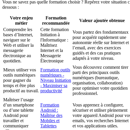
Vous ne savez pas quelle formation choisir ? Repérez votre situation c
dessous :
Votre enjeu
Formation
Valeur ajoutée obtenue
métier
recommandée
Comprendre les
Cette formation
Vous partez des fondamentaux
bases d’Internet,
Initiation à
pour acquérir rapidement une
naviguer sur le
l'Informatique :
autonomie réelle sur Internet et
Web et utiliser la
Maîtrisez
l’email, avec des exercices
messagerie
Internet et la
guidés et des cas pratiques
électronique au
Messagerie
adaptés à votre niveau.
quotidien.
Électronique
Vous découvrez comment tirer
Mieux utiliser vos
Formation outils
parti des principaux outils
outils numériques
numériques -
numériques (bureautique,
pour gagner du
Niveau Initiation
organisation, collaboration)
temps et être plus
- Maximiser sa
pour optimiser votre quotidien
productif au travail.
productivité
professionnel.
Maîtriser l’usage
d’un smartphone
Formation
Vous apprenez à configurer,
ou d’une tablette
Android :
sécuriser et utiliser pleinement
Android pour
Maîtrise des
votre appareil Android pour vo
travailler et
Mobiles et
emails, vos recherches Internet
communiquer
Tablettes
et vos applications utiles.