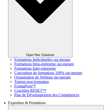
Open Nos Solutions
Formations Individuelles sur-mesure
Formations Intra-entreprise sur-mesure
Formations Inter-entreprise
Conception de formations 100% sur-mesure
Organisation de Webinar sur-mesure
Tutorat post-formation
FormaPrest™
Coaching RESET™
Plan de Développement des Compétences
Expertises & Prestations