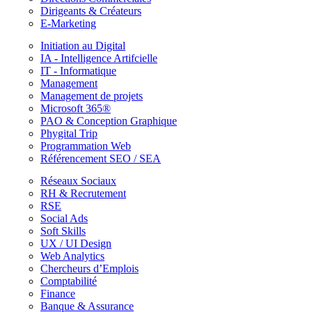
Dirigeants & Créateurs
E-Marketing
Initiation au Digital
IA - Intelligence Artifcielle
IT - Informatique
Management
Management de projets
Microsoft 365®
PAO & Conception Graphique
Phygital Trip
Programmation Web
Référencement SEO / SEA
Réseaux Sociaux
RH & Recrutement
RSE
Social Ads
Soft Skills
UX / UI Design
Web Analytics
Chercheurs d’Emplois
Comptabilité
Finance
Banque & Assurance