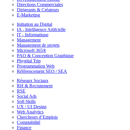
Directions Commerciales
Dirigeants & Créateurs
E-Marketing
Initiation au Digital
IA - Intelligence Artifcielle
IT - Informatique
Management
Management de projets
Microsoft 365®
PAO & Conception Graphique
Phygital Trip
Programmation Web
Référencement SEO / SEA
Réseaux Sociaux
RH & Recrutement
RSE
Social Ads
Soft Skills
UX / UI Design
Web Analytics
Chercheurs d’Emplois
Comptabilité
Finance