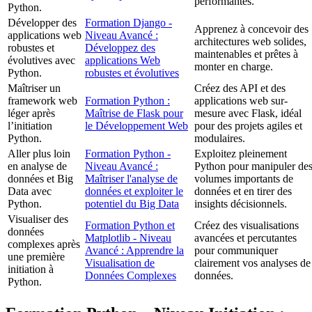
performantes.
Python.
Développer des
Formation Django -
Apprenez à concevoir des
applications web
Niveau Avancé :
architectures web solides,
robustes et
Développez des
maintenables et prêtes à
évolutives avec
applications Web
monter en charge.
Python.
robustes et évolutives
Maîtriser un
Créez des API et des
framework web
Formation Python :
applications web sur-
léger après
Maîtrise de Flask pour
mesure avec Flask, idéal
l’initiation
le Développement Web
pour des projets agiles et
Python.
modulaires.
Aller plus loin
Formation Python -
Exploitez pleinement
en analyse de
Niveau Avancé :
Python pour manipuler de
données et Big
Maîtriser l'analyse de
volumes importants de
Data avec
données et exploiter le
données et en tirer des
Python.
potentiel du Big Data
insights décisionnels.
Visualiser des
Formation Python et
Créez des visualisations
données
Matplotlib - Niveau
avancées et percutantes
complexes après
Avancé : Apprendre la
pour communiquer
une première
Visualisation de
clairement vos analyses de
initiation à
Données Complexes
données.
Python.