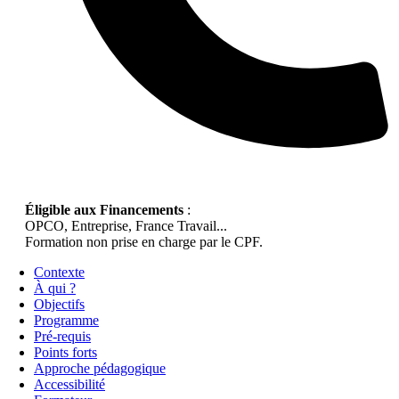
Éligible aux Financements
:
OPCO, Entreprise, France Travail...
Formation non prise en charge par le CPF.
Contexte
À qui ?
Objectifs
Programme
Pré-requis
Points forts
Approche pédagogique
Accessibilité