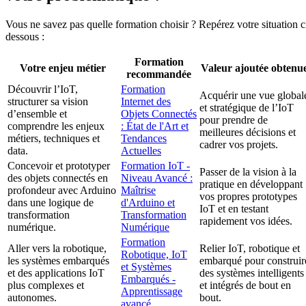
Vous ne savez pas quelle formation choisir ? Repérez votre situation c
dessous :
Formation
Votre enjeu métier
Valeur ajoutée obtenu
recommandée
Découvrir l’IoT,
Formation
Acquérir une vue global
structurer sa vision
Internet des
et stratégique de l’IoT
d’ensemble et
Objets Connectés
pour prendre de
comprendre les enjeux
: État de l'Art et
meilleures décisions et
métiers, techniques et
Tendances
cadrer vos projets.
data.
Actuelles
Concevoir et prototyper
Formation IoT -
Passer de la vision à la
des objets connectés en
Niveau Avancé :
pratique en développant
profondeur avec Arduino
Maîtrise
vos propres prototypes
dans une logique de
d'Arduino et
IoT et en testant
transformation
Transformation
rapidement vos idées.
numérique.
Numérique
Formation
Aller vers la robotique,
Relier IoT, robotique et
Robotique, IoT
les systèmes embarqués
embarqué pour construir
et Systèmes
et des applications IoT
des systèmes intelligents
Embarqués -
plus complexes et
et intégrés de bout en
Apprentissage
autonomes.
bout.
avancé