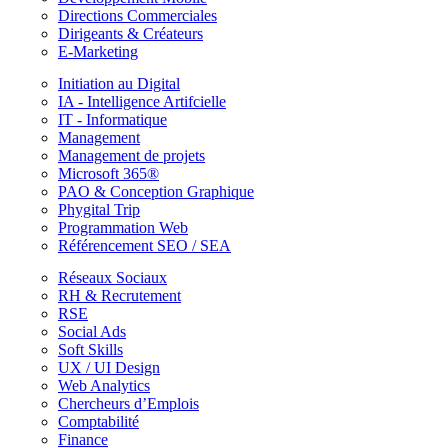
Directions Commerciales
Dirigeants & Créateurs
E-Marketing
Initiation au Digital
IA - Intelligence Artifcielle
IT - Informatique
Management
Management de projets
Microsoft 365®
PAO & Conception Graphique
Phygital Trip
Programmation Web
Référencement SEO / SEA
Réseaux Sociaux
RH & Recrutement
RSE
Social Ads
Soft Skills
UX / UI Design
Web Analytics
Chercheurs d’Emplois
Comptabilité
Finance