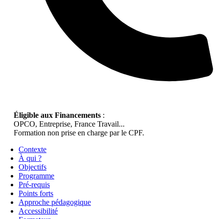
Éligible aux Financements
:
OPCO, Entreprise, France Travail...
Formation non prise en charge par le CPF.
Contexte
À qui ?
Objectifs
Programme
Pré-requis
Points forts
Approche pédagogique
Accessibilité