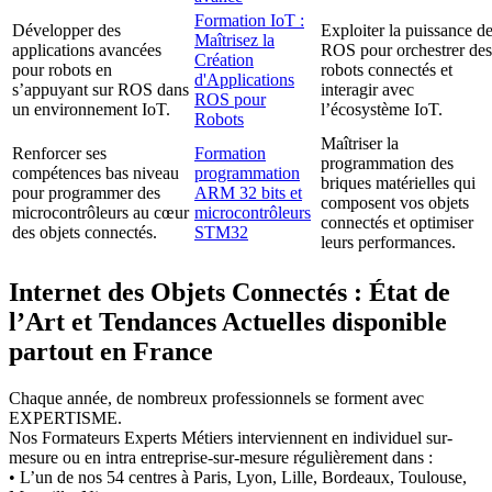
Formation IoT :
Développer des
Exploiter la puissance d
Maîtrisez la
applications avancées
ROS pour orchestrer des
Création
pour robots en
robots connectés et
d'Applications
s’appuyant sur ROS dans
interagir avec
ROS pour
un environnement IoT.
l’écosystème IoT.
Robots
Maîtriser la
Renforcer ses
Formation
programmation des
compétences bas niveau
programmation
briques matérielles qui
pour programmer des
ARM 32 bits et
composent vos objets
microcontrôleurs au cœur
microcontrôleurs
connectés et optimiser
des objets connectés.
STM32
leurs performances.
Internet des Objets Connectés : État de
l’Art et Tendances Actuelles disponible
partout en France
Chaque année, de nombreux professionnels se forment avec
EXPERTISME.
Nos Formateurs Experts Métiers interviennent en individuel sur-
mesure ou en intra entreprise-sur-mesure régulièrement dans :
• L’un de nos 54 centres à Paris, Lyon, Lille, Bordeaux, Toulouse,