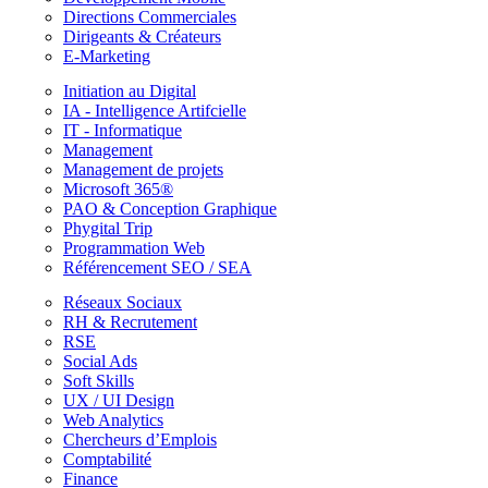
Directions Commerciales
Dirigeants & Créateurs
E-Marketing
Initiation au Digital
IA - Intelligence Artifcielle
IT - Informatique
Management
Management de projets
Microsoft 365®
PAO & Conception Graphique
Phygital Trip
Programmation Web
Référencement SEO / SEA
Réseaux Sociaux
RH & Recrutement
RSE
Social Ads
Soft Skills
UX / UI Design
Web Analytics
Chercheurs d’Emplois
Comptabilité
Finance