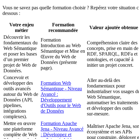
Vous ne savez pas quelle formation choisir ? Repérez votre situation c
dessous :
Votre enjeu
Formation
Valeur ajoutée obtenue
métier
recommandée
Découvrir les
Formation
fondamentaux du
Compréhension claire des
Introduction au Web
Web Sémantique
concepts, prise en main de
Sémantique et Mise en
et poser les bases
RDF, SPARQL, RDFa et
Œuvre du Web de
d’un premier
ontologies, et capacité à
Données (présente
projet de Web de
initier un projet concret.
page).
Données.
Concevoir et
Aller au-delà des
développer des
Formation Web
fondamentaux pour
outils avancés
Sémantique - Niveau
industrialiser vos usages d
autour du Web de
Avancé :
Web Sémantique,
Données (API,
Développement
automatiser les traitements
pipelines,
d'Outils pour le Web
et développer des outils
intégrations
de Données
sur-mesure.
complexes).
Mettre en œuvre
Formation Apache
Maîtriser Apache Jena, so
une plateforme
Jena - Niveau Avancé
écosystème et ses APIs
complète de Web
: Développez et
pour construire, déployer e