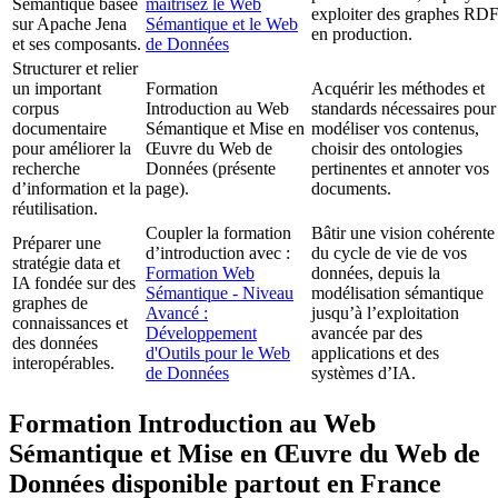
Sémantique basée
maîtrisez le Web
exploiter des graphes RD
sur Apache Jena
Sémantique et le Web
en production.
et ses composants.
de Données
Structurer et relier
un important
Formation
Acquérir les méthodes et
corpus
Introduction au Web
standards nécessaires pour
documentaire
Sémantique et Mise en
modéliser vos contenus,
pour améliorer la
Œuvre du Web de
choisir des ontologies
recherche
Données (présente
pertinentes et annoter vos
d’information et la
page).
documents.
réutilisation.
Coupler la formation
Bâtir une vision cohérente
Préparer une
d’introduction avec :
du cycle de vie de vos
stratégie data et
Formation Web
données, depuis la
IA fondée sur des
Sémantique - Niveau
modélisation sémantique
graphes de
Avancé :
jusqu’à l’exploitation
connaissances et
Développement
avancée par des
des données
d'Outils pour le Web
applications et des
interopérables.
de Données
systèmes d’IA.
Formation Introduction au Web
Sémantique et Mise en Œuvre du Web de
Données disponible partout en France