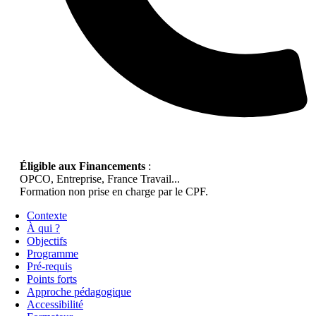
Éligible aux Financements
:
OPCO, Entreprise, France Travail...
Formation non prise en charge par le CPF.
Contexte
À qui ?
Objectifs
Programme
Pré-requis
Points forts
Approche pédagogique
Accessibilité