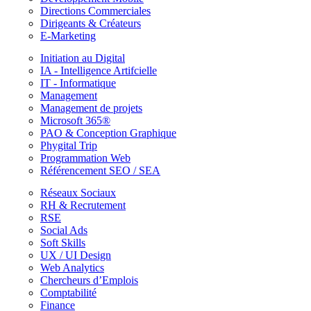
Directions Commerciales
Dirigeants & Créateurs
E-Marketing
Initiation au Digital
IA - Intelligence Artifcielle
IT - Informatique
Management
Management de projets
Microsoft 365®
PAO & Conception Graphique
Phygital Trip
Programmation Web
Référencement SEO / SEA
Réseaux Sociaux
RH & Recrutement
RSE
Social Ads
Soft Skills
UX / UI Design
Web Analytics
Chercheurs d’Emplois
Comptabilité
Finance