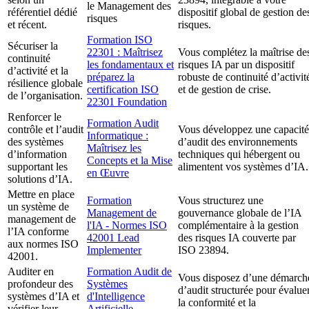
le Management des
référentiel dédié
dispositif global de gestion de
risques
et récent.
risques.
Formation ISO
Sécuriser la
22301 : Maîtrisez
Vous complétez la maîtrise de
continuité
les fondamentaux et
risques IA par un dispositif
d’activité et la
préparez la
robuste de continuité d’activit
résilience globale
certification ISO
et de gestion de crise.
de l’organisation.
22301 Foundation
Renforcer le
Formation Audit
contrôle et l’audit
Vous développez une capacité
Informatique :
des systèmes
d’audit des environnements
Maîtrisez les
d’information
techniques qui hébergent ou
Concepts et la Mise
supportant les
alimentent vos systèmes d’IA.
en Œuvre
solutions d’IA.
Mettre en place
Formation
Vous structurez une
un système de
Management de
gouvernance globale de l’IA
management de
l'IA - Normes ISO
complémentaire à la gestion
l’IA conforme
42001 Lead
des risques IA couverte par
aux normes ISO
Implementer
ISO 23894.
42001.
Auditer en
Formation Audit de
Vous disposez d’une démarch
profondeur des
Systèmes
d’audit structurée pour évalue
systèmes d’IA et
d'Intelligence
la conformité et la
vérifier leur
Artificielle -