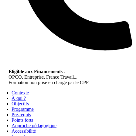
Éligible aux Financements
:
OPCO, Entreprise, France Travail...
Formation non prise en charge par le CPF.
Contexte
À qui ?
Objectifs
Programme
Pré-requis
Points forts
Approche pédagogique
Accessibilité