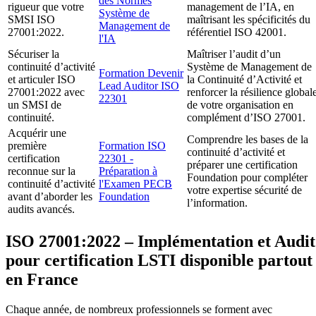
des Normes
rigueur que votre
management de l’IA, en
Système de
SMSI ISO
maîtrisant les spécificités du
Management de
27001:2022.
référentiel ISO 42001.
l'IA
Sécuriser la
Maîtriser l’audit d’un
continuité d’activité
Système de Management de
Formation Devenir
et articuler ISO
la Continuité d’Activité et
Lead Auditor ISO
27001:2022 avec
renforcer la résilience global
22301
un SMSI de
de votre organisation en
continuité.
complément d’ISO 27001.
Acquérir une
Comprendre les bases de la
première
Formation ISO
continuité d’activité et
certification
22301 -
préparer une certification
reconnue sur la
Préparation à
Foundation pour compléter
continuité d’activité
l'Examen PECB
votre expertise sécurité de
avant d’aborder les
Foundation
l’information.
audits avancés.
ISO 27001:2022 – Implémentation et Audit
pour certification LSTI disponible partout
en France
Chaque année, de nombreux professionnels se forment avec