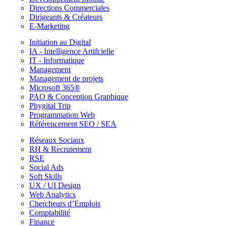
Directions Commerciales
Dirigeants & Créateurs
E-Marketing
Initiation au Digital
IA - Intelligence Artifcielle
IT - Informatique
Management
Management de projets
Microsoft 365®
PAO & Conception Graphique
Phygital Trip
Programmation Web
Référencement SEO / SEA
Réseaux Sociaux
RH & Recrutement
RSE
Social Ads
Soft Skills
UX / UI Design
Web Analytics
Chercheurs d’Emplois
Comptabilité
Finance