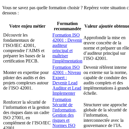
Vous ne savez pas quelle formation choisir ? Repérez votre situation c
dessous :
Formation
Votre enjeu métier
Valeur ajoutée obtenu
recommandée
Découvrir les
Formation ISO
Approfondir la mise en
fondamentaux de
42001 : Devenir
œuvre concrète de la
l’ISO/IEC 42001,
auditeur
norme et préparer un rôl
comprendre l’AIMS et
principal et
d’auditeur principal sur
préparer les bases de la
maîtriser
l’ISO 42001.
certification PECB.
l'implémentation
Formation ISO
Devenir référent interne
Monter en expertise pour
42001 - Niveau
ou externe sur la norme,
piloter des audits et des
Expert :
capable de conduire des
projets complexes autour
Devenir Lead
audits complets et des
de l’ISO 42001.
Auditor et Lead
implémentations à grand
Implementer
échelle.
Formation
Renforcer la sécurité de
Sécurité de
Structurer une approche
l’information et la gestion
l'information,
globale de la sécurité de
des risques dans un cadre
Gestion des
l’information,
ISO 27001, en
risques et
interconnectée avec la
complément de l’ISO/IEC
Normes ISO
gouvernance de l’IA.
42001.