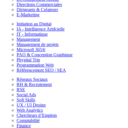
Directions Commerciales
Dirigeants & Créateurs
E-Marketing
Initiation au Digital
IA - Intelligence Artifcielle
IT - Informatique
Management
Management de projets
Microsoft 365®
PAO & Conception Graphique
Phygital Trip
Programmation Web
Référencement SEO / SEA
Réseaux Sociaux
RH & Recrutement
RSE
Social Ads
Soft Skills
UX / UI Design
Web Analytics
Chercheurs d’Emplois
Comptabilité
Finance