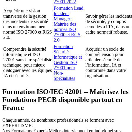
27001:2022
Formation Lead
Acquérir une vision
Incident
transverse de la gestion
Savoir gérer les incidents
Manager :
des incidents de sécurité
de sécurité, y compris
Maîtrise des
dans un environnement
ceux liés à l’IA, dans un
normes ISO
normé ISO 27000 et RGS
cadre normatif robuste.
27000 et RGS
2.0.
2.0
Formation
Comprendre la sécurité
Acquérir un socle de
Sécurité
informatique et ISO
compréhension pour
Informatique et
27001 sans être spécialiste
articuler sécurité de
Gestion ISO
technique, pour mieux
l’information, IA et
27001 pour
dialoguer avec les équipes
conformité dans votre
Non-
IA et sécurité.
organisation.
Spécialistes
Formation ISO/IEC 42001 – Maîtrisez les
Fondations PECB disponible partout en
France
Chaque année, de nombreux professionnels se forment avec
EXPERTISME.
Nos Formateurs Experts Métiers interviennent en individuel sur-