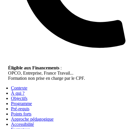
Éligible aux Financements
:
OPCO, Entreprise, France Travail...
Formation non prise en charge par le CPF.
Contexte
À qui ?
Objectifs
Programme
Pré-requis
Points forts
Approche pédagogique
Accessibilité