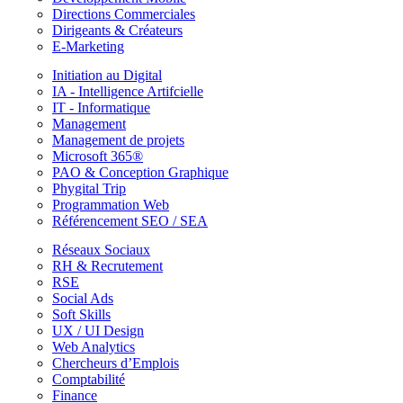
Directions Commerciales
Dirigeants & Créateurs
E-Marketing
Initiation au Digital
IA - Intelligence Artifcielle
IT - Informatique
Management
Management de projets
Microsoft 365®
PAO & Conception Graphique
Phygital Trip
Programmation Web
Référencement SEO / SEA
Réseaux Sociaux
RH & Recrutement
RSE
Social Ads
Soft Skills
UX / UI Design
Web Analytics
Chercheurs d’Emplois
Comptabilité
Finance