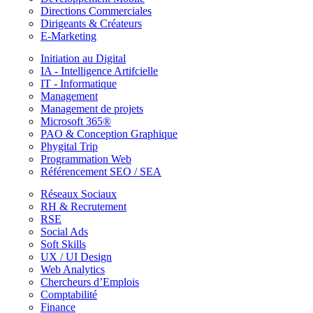
Directions Commerciales
Dirigeants & Créateurs
E-Marketing
Initiation au Digital
IA - Intelligence Artifcielle
IT - Informatique
Management
Management de projets
Microsoft 365®
PAO & Conception Graphique
Phygital Trip
Programmation Web
Référencement SEO / SEA
Réseaux Sociaux
RH & Recrutement
RSE
Social Ads
Soft Skills
UX / UI Design
Web Analytics
Chercheurs d’Emplois
Comptabilité
Finance