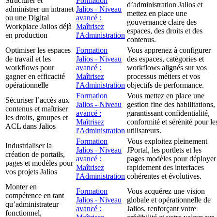
Structurer et
Formation
d’administration Jalios et
administrer un intranet
Jalios - Niveau
mettez en place une
ou une Digital
avancé :
gouvernance claire des
Workplace Jalios déjà
Maîtrisez
espaces, des droits et des
en production
l'Administration
contenus.
Optimiser les espaces
Formation
Vous apprenez à configurer
de travail et les
Jalios - Niveau
des espaces, catégories et
workflows pour
avancé :
workflows alignés sur vos
gagner en efficacité
Maîtrisez
processus métiers et vos
opérationnelle
l'Administration
objectifs de performance.
Formation
Vous mettez en place une
Sécuriser l’accès aux
Jalios - Niveau
gestion fine des habilitations,
contenus et maîtriser
avancé :
garantissant confidentialité,
les droits, groupes et
Maîtrisez
conformité et sérénité pour le
ACL dans Jalios
l'Administration
utilisateurs.
Formation
Vous exploitez pleinement
Industrialiser la
Jalios - Niveau
JPortal, les portlets et les
création de portails,
avancé :
pages modèles pour déployer
pages et modèles pour
Maîtrisez
rapidement des interfaces
vos projets Jalios
l'Administration
cohérentes et évolutives.
Monter en
Formation
Vous acquérez une vision
compétence en tant
Jalios - Niveau
globale et opérationnelle de
qu’administrateur
avancé :
Jalios, renforçant votre
fonctionnel,