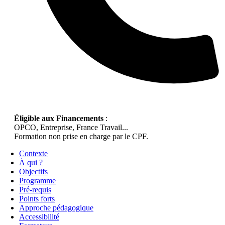
Éligible aux Financements
:
OPCO, Entreprise, France Travail...
Formation non prise en charge par le CPF.
Contexte
À qui ?
Objectifs
Programme
Pré-requis
Points forts
Approche pédagogique
Accessibilité