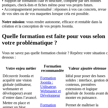
• Support de formation clair et structuré, complété par des bonnes
pratiques, check-lists et fiches mémo pour vos projets futurs.
• Accompagnement personnalisé : réponses à vos cas concrets, revue
de vos sites ou de vos maquettes lorsque cela est possible.
Notre mission
: vous rendre autonome, efficace et rentable dans la
création et la conception de vos projets Joomla.
Quelle formation est faite pour vous selon
votre problématique ?
Vous ne savez pas quelle formation choisir ? Repérez votre situation c
dessous :
Formation
Votre enjeu métier
Valeur ajoutée obtenue
recommandée
Découvrir Joomla et
Idéal pour poser des bases
Formation
acquérir une vision
solides : interface, gestion d
Joomla :
globale (utilisateur,
contenus, premières
Utilisateur,
webmaster et
extensions et logique
Webmaster et
développeur) avant
générale de Joomla avant d
Développeur
d’entrer dans l’avancé.
monter en puissance.
Mettre en place et
Formation
Permet de maîtriser la
animer un blog