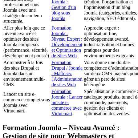
Joomla :
création, l’organisation et
professionnel sous
Gestion d'un
l’optimisation d’un blog
Joomla avec une
blog sous
Joomla (catégories, articles,
stratégie de contenu
Joomla
navigation, SEO éditorial).
structurée.
Aller plus loin que ce
Formation
Approche expert :
niveau avancé et
Joomla -
optimisation fine,
optimiser des sites
Niveau Expert :
développement avancé,
Joomla complexes
Développement
industrialisation et bonnes
(performance, sécurité,
et Optimisation
pratiques pour des
développement poussé).
de Sites Web
environnements exigeants.
Administrer à la fois
Formation
Vous donne une double
des sites Drupal et
Drupal / Joomla
compétence d’administratio
Joomla dans un
: Maîtrisez
sur deux CMS majeurs pou
environnement multi-
l'Administration
gérer un parc de sites
CMS.
de sites Web
hétérogène.
Formation
Spécialisation e-commerce :
Lancer un site e-
Joomla : Lancer
catalogue produits, tunnel d
commerce complet sous
un site e-
commande, paiements,
Joomla avec
commerce avec
gestion des clients et
Virtuemart.
Virtuemart
optimisation des ventes.
Formation Joomla – Niveau Avancé :
Gestion de site pour Webmasters et