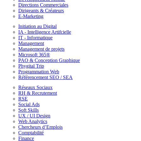
Directions Commerciales
Dirigeants & Créateurs
E-Marketing
Initiation au Digital
IA - Intelligence Artifcielle
IT - Informatique
Management
Management de projets
Microsoft 365®
PAO & Conception Graphique
Phygital Trip
Programmation Web
Référencement SEO / SEA
Réseaux Sociaux
RH & Recrutement
RSE
Social Ads
Soft Skills
UX / UI Design
Web Analytics
Chercheurs d’Emplois
Comptabilité
Finance