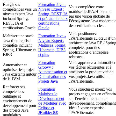
Élargir ses
Formation Java -
Vous complétez votre
compétences vers un
Niveau Expert :
maîtrise de JPA/Hibernate
niveau expert Java
Spring, REST, IA
par une vision globale de
incluant Spring,
et préparation aux
l’écosystème Java moderne e
REST, IA et
certifications
des certifications clés.
certifications Oracle
Oracle
Vous positionnez
Maîtriser une stack
Formation Java -
JPA/Hibernate au cœur d’un
Java d’entreprise
Niveau Expert :
architecture Java EE / Sprin
complète incluant
Maîtrisez Spring,
complète, pour des
Spring, Hibernate et
Hibernate, EJB3
applications d’entreprise
EJB3
et plus
robustes.
Formation
Vous apprenez à automatiser
Automatiser et
Groovy :
vos tâches récurrentes et à
optimiser les projets
Automatisation et
améliorer la productivité de
Java existants autour
Optimisation des
vos projets Java utilisant
de la JVM
Projets Java
JPA/Hibernate.
Renforcer ses
Formation
Vous structurez mieux vos
compétences
Maîtrisez le
projets et gagnez en efficacit
outillage et
Développement
sur l’environnement de
environnement de
de Modules avec
développement, complément
développement pour
Eclipse et
idéal à votre expertise
des projets Java
JBuilder 8/9
JPA/Hibernate.
modulaires