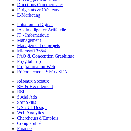
Directions Commerciales
Dirigeants & Créateurs
E-Marketing
Initiation au Digital
IA - Intelligence Artifcielle
IT - Informatique
Management
Management de projets
Microsoft 365®
PAO & Conception Graphique
Phygital Trip
Programmation Web
Référencement SEO / SEA
Réseaux Sociaux
RH & Recrutement
RSE
Social Ads
Soft Skills
UX / UI Design
Web Analytics
Chercheurs d’Emplois
Comptabilité
Finance