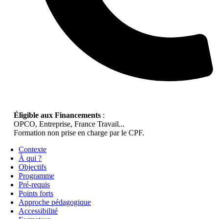
Éligible aux Financements
:
OPCO, Entreprise, France Travail...
Formation non prise en charge par le CPF.
Contexte
À qui ?
Objectifs
Programme
Pré-requis
Points forts
Approche pédagogique
Accessibilité