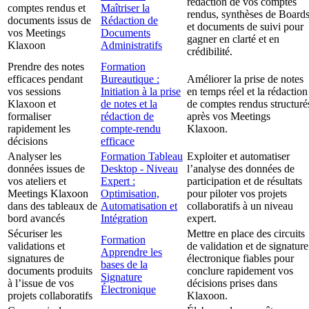
rédaction de vos comptes
comptes rendus et
Maîtriser la
rendus, synthèses de Board
documents issus de
Rédaction de
et documents de suivi pour
vos Meetings
Documents
gagner en clarté et en
Klaxoon
Administratifs
crédibilité.
Prendre des notes
Formation
efficaces pendant
Bureautique :
Améliorer la prise de notes
vos sessions
Initiation à la prise
en temps réel et la rédaction
Klaxoon et
de notes et la
de comptes rendus structuré
formaliser
rédaction de
après vos Meetings
rapidement les
compte-rendu
Klaxoon.
décisions
efficace
Analyser les
Formation Tableau
Exploiter et automatiser
données issues de
Desktop - Niveau
l’analyse des données de
vos ateliers et
Expert :
participation et de résultats
Meetings Klaxoon
Optimisation,
pour piloter vos projets
dans des tableaux de
Automatisation et
collaboratifs à un niveau
bord avancés
Intégration
expert.
Sécuriser les
Mettre en place des circuits
Formation
validations et
de validation et de signature
Apprendre les
signatures de
électronique fiables pour
bases de la
documents produits
conclure rapidement vos
Signature
à l’issue de vos
décisions prises dans
Électronique
projets collaboratifs
Klaxoon.