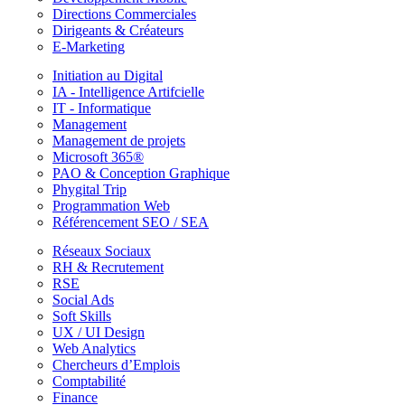
Directions Commerciales
Dirigeants & Créateurs
E-Marketing
Initiation au Digital
IA - Intelligence Artifcielle
IT - Informatique
Management
Management de projets
Microsoft 365®
PAO & Conception Graphique
Phygital Trip
Programmation Web
Référencement SEO / SEA
Réseaux Sociaux
RH & Recrutement
RSE
Social Ads
Soft Skills
UX / UI Design
Web Analytics
Chercheurs d’Emplois
Comptabilité
Finance