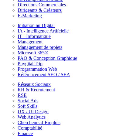
Directions Commerciales
Dirigeants & Créateurs
E-Marketing
Initiation au Digital
IA - Intelligence Artifcielle
IT - Informatique
Management
Management de projets
Microsoft 365®
PAO & Conception Graphique
Phygital Trip
Programmation Web
Référencement SEO / SEA
Réseaux Sociaux
RH & Recrutement
RSE
Social Ads
Soft Skills
UX / UI Design
Web Analytics
Chercheurs d’Emplois
Comptabilité
Finance