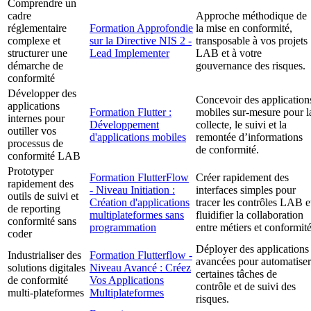
Comprendre un
cadre
Approche méthodique de
réglementaire
Formation Approfondie
la mise en conformité,
complexe et
sur la Directive NIS 2 -
transposable à vos projets
structurer une
Lead Implementer
LAB et à votre
démarche de
gouvernance des risques.
conformité
Développer des
Concevoir des application
applications
Formation Flutter :
mobiles sur-mesure pour l
internes pour
Développement
collecte, le suivi et la
outiller vos
d'applications mobiles
remontée d’informations
processus de
de conformité.
conformité LAB
Prototyper
Formation FlutterFlow
Créer rapidement des
rapidement des
- Niveau Initiation :
interfaces simples pour
outils de suivi et
Création d'applications
tracer les contrôles LAB e
de reporting
multiplateformes sans
fluidifier la collaboration
conformité sans
programmation
entre métiers et conformité
coder
Déployer des applications
Industrialiser des
Formation Flutterflow -
avancées pour automatiser
solutions digitales
Niveau Avancé : Créez
certaines tâches de
de conformité
Vos Applications
contrôle et de suivi des
multi-plateformes
Multiplateformes
risques.