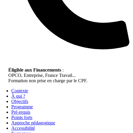
Éligible aux Financements
:
OPCO, Entreprise, France Travail...
Formation non prise en charge par le CPF.
Contexte
À qui ?
Objectifs
Programme
Pré-requis
Points forts
Approche pédagogique
Accessibilité