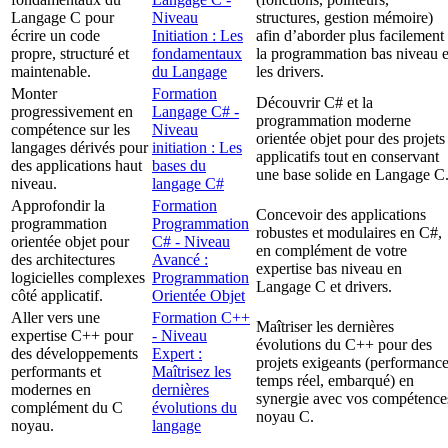
Langage C pour
Niveau
structures, gestion mémoire)
écrire un code
Initiation : Les
afin d’aborder plus facilement
propre, structuré et
fondamentaux
la programmation bas niveau e
maintenable.
du Langage
les drivers.
Monter
Formation
Découvrir C# et la
progressivement en
Langage C# -
programmation moderne
compétence sur les
Niveau
orientée objet pour des projets
langages dérivés pour
initiation : Les
applicatifs tout en conservant
des applications haut
bases du
une base solide en Langage C
niveau.
langage C#
Approfondir la
Formation
Concevoir des applications
programmation
Programmation
robustes et modulaires en C#,
orientée objet pour
C# - Niveau
en complément de votre
des architectures
Avancé :
expertise bas niveau en
logicielles complexes
Programmation
Langage C et drivers.
côté applicatif.
Orientée Objet
Aller vers une
Formation C++
Maîtriser les dernières
expertise C++ pour
- Niveau
évolutions du C++ pour des
des développements
Expert :
projets exigeants (performance
performants et
Maîtrisez les
temps réel, embarqué) en
modernes en
dernières
synergie avec vos compétence
complément du C
évolutions du
noyau C.
noyau.
langage