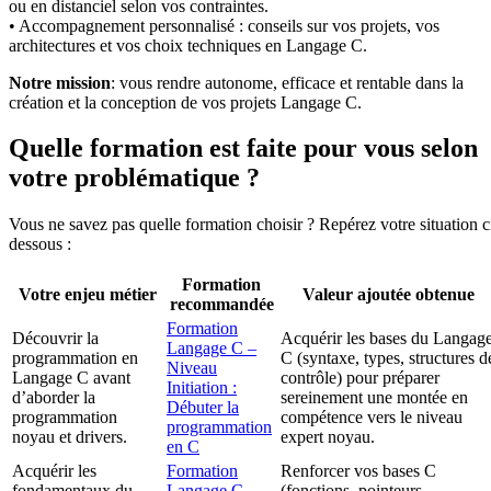
ou en distanciel selon vos contraintes.
• Accompagnement personnalisé : conseils sur vos projets, vos
architectures et vos choix techniques en Langage C.
Notre mission
: vous rendre autonome, efficace et rentable dans la
création et la conception de vos projets Langage C.
Quelle formation est faite pour vous selon
votre problématique ?
Vous ne savez pas quelle formation choisir ? Repérez votre situation c
dessous :
Formation
Votre enjeu métier
Valeur ajoutée obtenue
recommandée
Formation
Découvrir la
Acquérir les bases du Langag
Langage C –
programmation en
C (syntaxe, types, structures d
Niveau
Langage C avant
contrôle) pour préparer
Initiation :
d’aborder la
sereinement une montée en
Débuter la
programmation
compétence vers le niveau
programmation
noyau et drivers.
expert noyau.
en C
Acquérir les
Formation
Renforcer vos bases C
fondamentaux du
Langage C -
(fonctions, pointeurs,