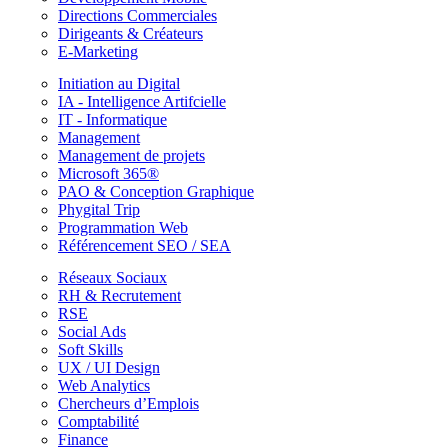
Directions Commerciales
Dirigeants & Créateurs
E-Marketing
Initiation au Digital
IA - Intelligence Artifcielle
IT - Informatique
Management
Management de projets
Microsoft 365®
PAO & Conception Graphique
Phygital Trip
Programmation Web
Référencement SEO / SEA
Réseaux Sociaux
RH & Recrutement
RSE
Social Ads
Soft Skills
UX / UI Design
Web Analytics
Chercheurs d’Emplois
Comptabilité
Finance