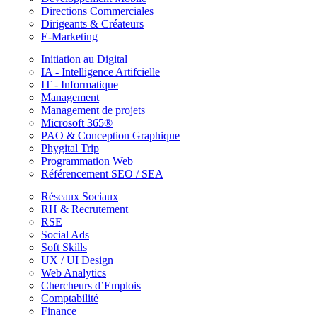
Directions Commerciales
Dirigeants & Créateurs
E-Marketing
Initiation au Digital
IA - Intelligence Artifcielle
IT - Informatique
Management
Management de projets
Microsoft 365®
PAO & Conception Graphique
Phygital Trip
Programmation Web
Référencement SEO / SEA
Réseaux Sociaux
RH & Recrutement
RSE
Social Ads
Soft Skills
UX / UI Design
Web Analytics
Chercheurs d’Emplois
Comptabilité
Finance