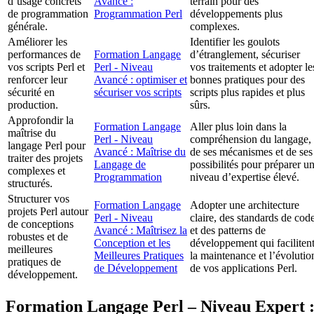
d’usage concrets
Avancé :
terrain pour des
de programmation
Programmation Perl
développements plus
générale.
complexes.
Améliorer les
Identifier les goulots
performances de
Formation Langage
d’étranglement, sécuriser
vos scripts Perl et
Perl - Niveau
vos traitements et adopter le
renforcer leur
Avancé : optimiser et
bonnes pratiques pour des
sécurité en
sécuriser vos scripts
scripts plus rapides et plus
production.
sûrs.
Approfondir la
Formation Langage
Aller plus loin dans la
maîtrise du
Perl - Niveau
compréhension du langage,
langage Perl pour
Avancé : Maîtrise du
de ses mécanismes et de ses
traiter des projets
Langage de
possibilités pour préparer u
complexes et
Programmation
niveau d’expertise élevé.
structurés.
Structurer vos
Formation Langage
Adopter une architecture
projets Perl autour
Perl - Niveau
claire, des standards de cod
de conceptions
Avancé : Maîtrisez la
et des patterns de
robustes et de
Conception et les
développement qui faciliten
meilleures
Meilleures Pratiques
la maintenance et l’évolutio
pratiques de
de Développement
de vos applications Perl.
développement.
Formation Langage Perl – Niveau Expert 