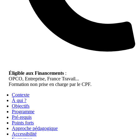
Éligible aux Financements
:
OPCO, Entreprise, France Travail...
Formation non prise en charge par le CPF.
Contexte
À qui ?
Objectifs
Programme
Pré-requis
Points forts
Approche pédagogique
Accessibilité