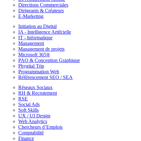
Directions Commerciales
Dirigeants & Créateurs
E-Marketing
Initiation au Digital
IA - Intelligence Artifcielle
IT - Informatique
Management
Management de projets
Microsoft 365®
PAO & Conception Graphique
Phygital Trip
Programmation Web
Référencement SEO / SEA
Réseaux Sociaux
RH & Recrutement
RSE
Social Ads
Soft Skills
UX / UI Design
Web Analytics
Chercheurs d’Emplois
Comptabilité
Finance