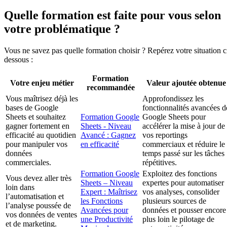
Quelle formation est faite pour vous selon
votre problématique ?
Vous ne savez pas quelle formation choisir ? Repérez votre situation c
dessous :
Formation
Votre enjeu métier
Valeur ajoutée obtenue
recommandée
Vous maîtrisez déjà les
Approfondissez les
bases de Google
fonctionnalités avancées d
Sheets et souhaitez
Formation Google
Google Sheets pour
gagner fortement en
Sheets - Niveau
accélérer la mise à jour de
efficacité au quotidien
Avancé : Gagnez
vos reportings
pour manipuler vos
en efficacité
commerciaux et réduire le
données
temps passé sur les tâches
commerciales.
répétitives.
Formation Google
Exploitez des fonctions
Vous devez aller très
Sheets – Niveau
expertes pour automatiser
loin dans
Expert : Maîtrisez
vos analyses, consolider
l’automatisation et
les Fonctions
plusieurs sources de
l’analyse poussée de
Avancées pour
données et pousser encore
vos données de ventes
une Productivité
plus loin le pilotage de
et de marketing.