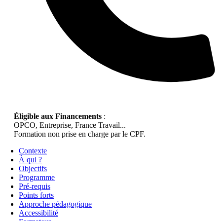
Éligible aux Financements
:
OPCO, Entreprise, France Travail...
Formation non prise en charge par le CPF.
Contexte
À qui ?
Objectifs
Programme
Pré-requis
Points forts
Approche pédagogique
Accessibilité