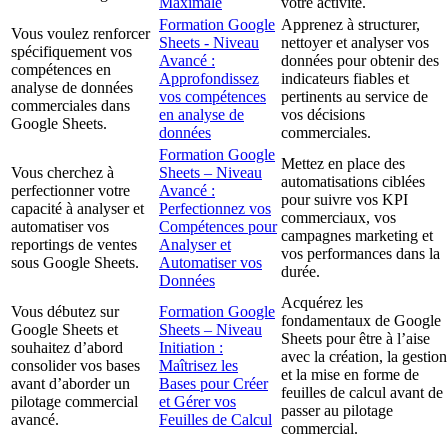
Maximale
votre activité.
Formation Google
Apprenez à structurer,
Vous voulez renforcer
Sheets - Niveau
nettoyer et analyser vos
spécifiquement vos
Avancé :
données pour obtenir des
compétences en
Approfondissez
indicateurs fiables et
analyse de données
vos compétences
pertinents au service de
commerciales dans
en analyse de
vos décisions
Google Sheets.
données
commerciales.
Formation Google
Mettez en place des
Vous cherchez à
Sheets – Niveau
automatisations ciblées
perfectionner votre
Avancé :
pour suivre vos KPI
capacité à analyser et
Perfectionnez vos
commerciaux, vos
automatiser vos
Compétences pour
campagnes marketing et
reportings de ventes
Analyser et
vos performances dans la
sous Google Sheets.
Automatiser vos
durée.
Données
Acquérez les
Vous débutez sur
Formation Google
fondamentaux de Google
Google Sheets et
Sheets – Niveau
Sheets pour être à l’aise
souhaitez d’abord
Initiation :
avec la création, la gestion
consolider vos bases
Maîtrisez les
et la mise en forme de
avant d’aborder un
Bases pour Créer
feuilles de calcul avant de
pilotage commercial
et Gérer vos
passer au pilotage
avancé.
Feuilles de Calcul
commercial.