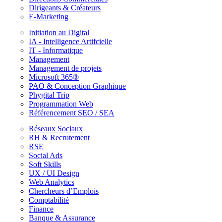
Dirigeants & Créateurs
E-Marketing
Initiation au Digital
IA - Intelligence Artifcielle
IT - Informatique
Management
Management de projets
Microsoft 365®
PAO & Conception Graphique
Phygital Trip
Programmation Web
Référencement SEO / SEA
Réseaux Sociaux
RH & Recrutement
RSE
Social Ads
Soft Skills
UX / UI Design
Web Analytics
Chercheurs d’Emplois
Comptabilité
Finance
Banque & Assurance