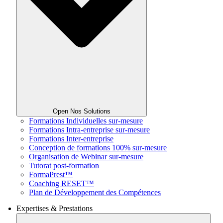
Open Nos Solutions
Formations Individuelles sur-mesure
Formations Intra-entreprise sur-mesure
Formations Inter-entreprise
Conception de formations 100% sur-mesure
Organisation de Webinar sur-mesure
Tutorat post-formation
FormaPrest™
Coaching RESET™
Plan de Développement des Compétences
Expertises & Prestations