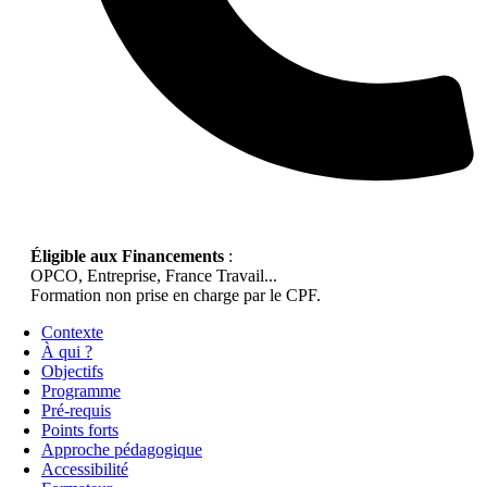
Éligible aux Financements
:
OPCO, Entreprise, France Travail...
Formation non prise en charge par le CPF.
Contexte
À qui ?
Objectifs
Programme
Pré-requis
Points forts
Approche pédagogique
Accessibilité