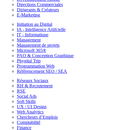
Directions Commerciales
Dirigeants & Créateurs
E-Marketing
Initiation au Digital
IA - Intelligence Artifcielle
IT - Informatique
Management
Management de projets
Microsoft 365®
PAO & Conception Graphique
Phygital Trip
Programmation Web
Référencement SEO / SEA
Réseaux Sociaux
RH & Recrutement
RSE
Social Ads
Soft Skills
UX / UI Design
Web Analytics
Chercheurs d’Emplois
Comptabilité
Finance