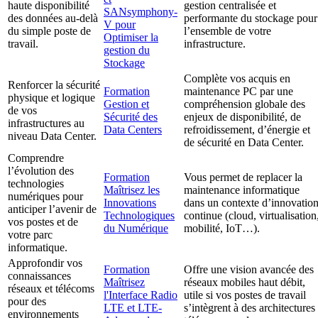
haute disponibilité
gestion centralisée et
SANsymphony-
des données au-delà
performante du stockage pour
V pour
du simple poste de
l’ensemble de votre
Optimiser la
travail.
infrastructure.
gestion du
Stockage
Complète vos acquis en
Renforcer la sécurité
Formation
maintenance PC par une
physique et logique
Gestion et
compréhension globale des
de vos
Sécurité des
enjeux de disponibilité, de
infrastructures au
Data Centers
refroidissement, d’énergie et
niveau Data Center.
de sécurité en Data Center.
Comprendre
l’évolution des
Formation
Vous permet de replacer la
technologies
Maîtrisez les
maintenance informatique
numériques pour
Innovations
dans un contexte d’innovatio
anticiper l’avenir de
Technologiques
continue (cloud, virtualisation
vos postes et de
du Numérique
mobilité, IoT…).
votre parc
informatique.
Approfondir vos
Formation
Offre une vision avancée des
connaissances
Maîtrisez
réseaux mobiles haut débit,
réseaux et télécoms
l'Interface Radio
utile si vos postes de travail
pour des
LTE et LTE-
s’intègrent à des architectures
environnements